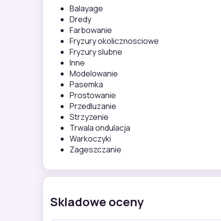
Balayage
Dredy
Farbowanie
Fryzury okolicznosciowe
Fryzury slubne
Inne
Modelowanie
Pasemka
Prostowanie
Przedluzanie
Strzyzenie
Trwala ondulacja
Warkoczyki
Zageszczanie
Skladowe oceny