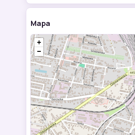
Mapa
+
−