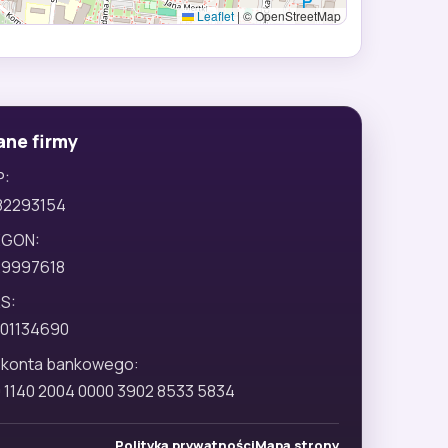
Leaflet
|
© OpenStreetMap
ane firmy
P:
82293154
EGON:
29997618
S:
01134690
 konta bankowego:
 1140 2004 0000 3902 8533 5834
Polityka prywatności
Mapa strony