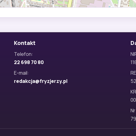
Kontakt
D
Telefon:
NI
22 698 70 80
11
E-mail:
R
redakcja@fryzjerzy.pl
5
KR
00
Nr
79