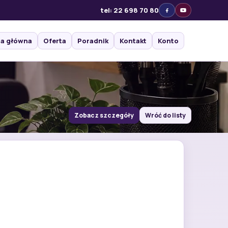
tel: 22 698 70 80
na główna
Oferta
Poradnik
Kontakt
Konto
Zobacz szczegóły
Wróć do listy