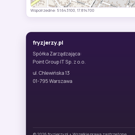
Wspolrzedne: 51.643100, 17.814700
fryzjerzy.pl
Spółka Zarządzająca:
Point Group IT Sp. z o.o.
ul. Chlewińska 13
01-795 Warszawa
© 2026 fryzjerzy.pl • Wszelkie prawa zastrzeżone.