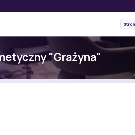
Stro
metyczny "Grażyna"