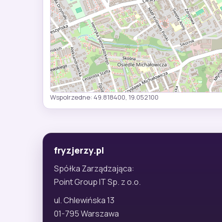
Wspolrzedne: 49.818400, 19.052100
fryzjerzy.pl
Spółka Zarządzająca:
Point Group IT Sp. z o.o.
ul. Chlewińska 13
01-795 Warszawa