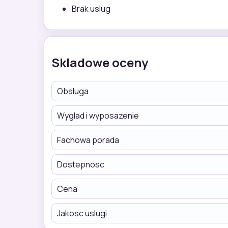
Brak uslug
Skladowe oceny
Obsluga
Wyglad i wyposazenie
Fachowa porada
Dostepnosc
Cena
Jakosc uslugi