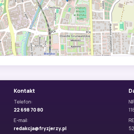
Kontakt
D
Telefon:
NI
22 698 70 80
11
E-mail:
R
redakcja@fryzjerzy.pl
5