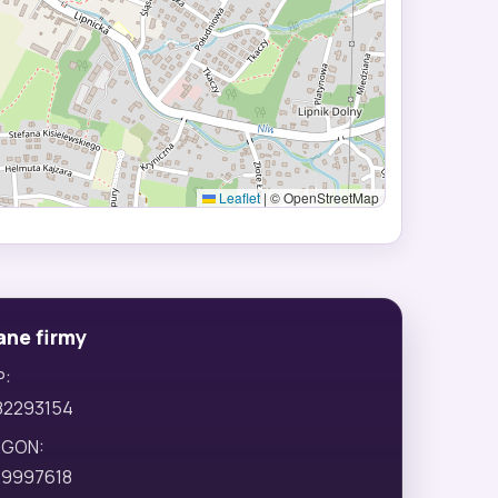
Leaflet
|
© OpenStreetMap
ane firmy
P:
82293154
EGON:
29997618