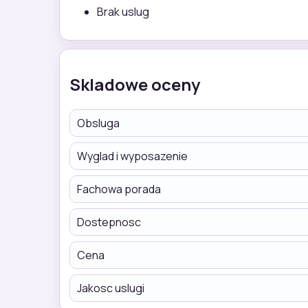
Brak uslug
Skladowe oceny
Obsluga
Wyglad i wyposazenie
Fachowa porada
Dostepnosc
Cena
Jakosc uslugi