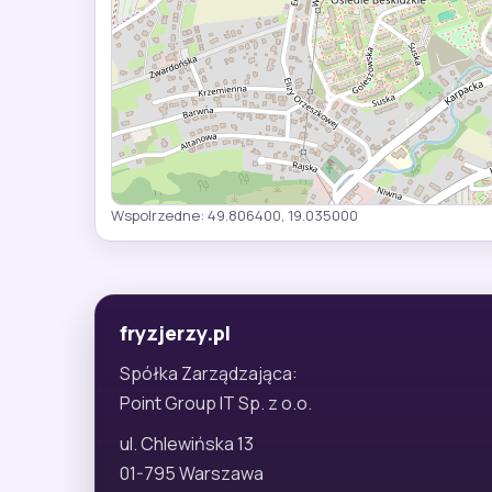
Wspolrzedne: 49.806400, 19.035000
fryzjerzy.pl
Spółka Zarządzająca:
Point Group IT Sp. z o.o.
ul. Chlewińska 13
01-795 Warszawa