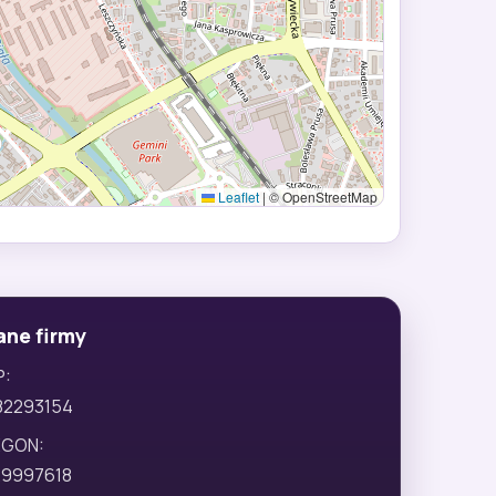
Leaflet
|
© OpenStreetMap
ane firmy
P:
82293154
EGON:
29997618