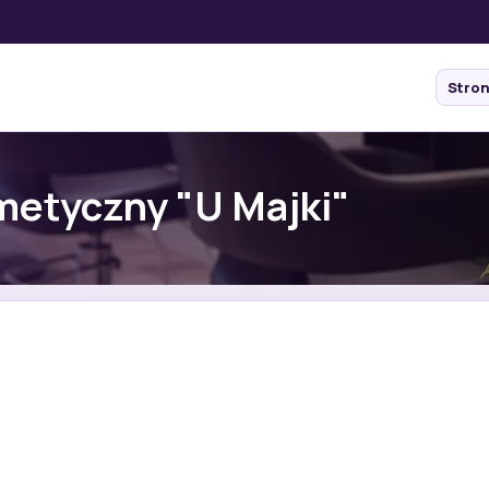
Stro
metyczny "U Majki"