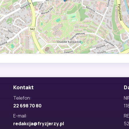
Kontakt
D
Telefon:
NI
22 698 70 80
11
E-mail:
R
redakcja@fryzjerzy.pl
5