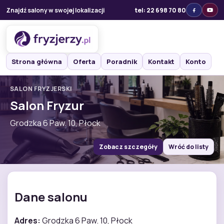
Znajdź salony w swojej lokalizacji
tel: 22 698 70 80
Strona główna
Oferta
Poradnik
Kontakt
Konto
SALON FRYZJERSKI
Salon Fryzur
Grodzka 6 Paw. 10, Płock
Zobacz szczegóły
Wróć do listy
Dane salonu
Adres:
Grodzka 6 Paw. 10, Płock