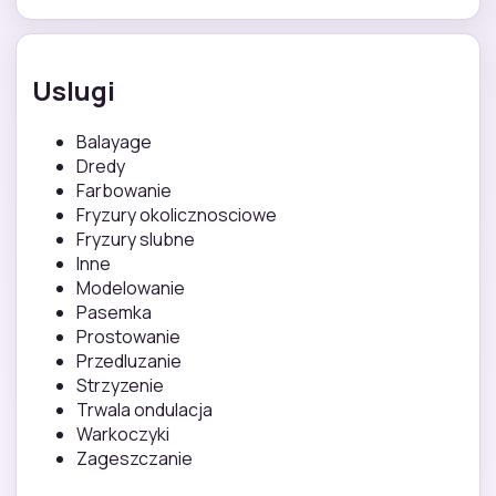
Uslugi
Balayage
Dredy
Farbowanie
Fryzury okolicznosciowe
Fryzury slubne
Inne
Modelowanie
Pasemka
Prostowanie
Przedluzanie
Strzyzenie
Trwala ondulacja
Warkoczyki
Zageszczanie