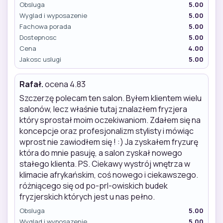
Obsluga
5.00
Wyglad i wyposazenie
5.00
Fachowa porada
5.00
Dostepnosc
5.00
Cena
4.00
Jakosc uslugi
5.00
Rafał.
ocena 4.83
Szczerzę polecam ten salon. Byłem klientem wielu
salonów, lecz właśnie tutaj znalazłem fryzjera
który sprostał moim oczekiwaniom. Zdałem się na
koncepcje oraz profesjonalizm stylisty i mówiąc
wprost nie zawiodłem się ! :) Ja zyskałem fryzurę
która do mnie pasuję, a salon zyskał nowego
stałego klienta. PS. Ciekawy wystrój wnętrza w
klimacie afrykańskim, coś nowego i ciekawszego.
różniącego się od po-prl-owiskich budek
fryzjerskich których jest u nas pełno.
Obsluga
5.00
Wyglad i wyposazenie
5.00