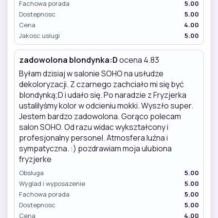
Fachowa porada
5.00
Dostepnosc
5.00
Cena
4.00
Jakosc uslugi
5.00
zadowolona blondynka:D
ocena 4.83
Byłam dzisiaj w salonie SOHO na usłudze
dekoloryzacji. Z czarnego zachciało mi się być
blondynką;D i udało się. Po naradzie z Fryzjerka
ustalilyśmy kolor w odcieniu mokki. Wyszło super.
Jestem bardzo zadowolona. Gorąco polecam
salon SOHO. Od razu widac wykształcony i
profesjonalny personel. Atmosfera luźna i
sympatyczna. :) pozdrawiam moja ulubiona
fryzjerke
Obsluga
5.00
Wyglad i wyposazenie
5.00
Fachowa porada
5.00
Dostepnosc
5.00
Cena
4.00