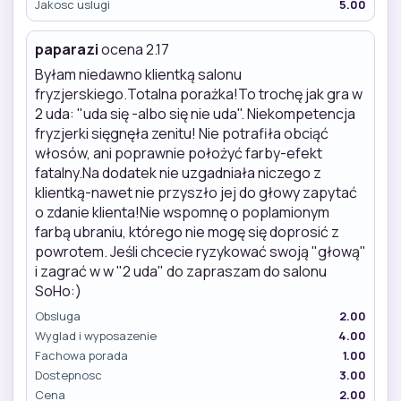
Jakosc uslugi
5.00
paparazi
ocena 2.17
Byłam niedawno klientką salonu
fryzjerskiego.Totalna porażka!To trochę jak gra w
2 uda: "uda się -albo się nie uda". Niekompetencja
fryzjerki sięgnęła zenitu! Nie potrafiła obciąć
włosów, ani poprawnie położyć farby-efekt
fatalny.Na dodatek nie uzgadniała niczego z
klientką-nawet nie przyszło jej do głowy zapytać
o zdanie klienta!Nie wspomnę o poplamionym
farbą ubraniu, którego nie mogę się doprosić z
powrotem. Jeśli chcecie ryzykować swoją "głową"
i zagrać w w "2 uda" do zapraszam do salonu
SoHo:)
Obsluga
2.00
Wyglad i wyposazenie
4.00
Fachowa porada
1.00
Dostepnosc
3.00
Cena
2.00