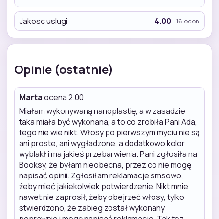
Jakosc uslugi
4.00
16 ocen
Opinie (ostatnie)
Marta
ocena 2.00
Miałam wykonywaną nanoplastię, a w zasadzie
taka miała być wykonana, a to co zrobiła Pani Ada,
tego nie wie nikt. Włosy po pierwszym myciu nie są
ani proste, ani wygładzone, a dodatkowo kolor
wyblakł i ma jakieś przebarwienia. Pani zgłosiła na
Booksy, że byłam nieobecna, przez co nie mogę
napisać opinii. Zgłosiłam reklamacje smsowo,
żeby mieć jakiekolwiek potwierdzenie. Nikt mnie
nawet nie zaprosił, żeby obejrzeć włosy, tylko
stwierdzono, że zabieg został wykonany
poprawnie i mogę napisać reklamacje. Tak tez