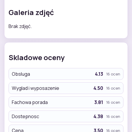
Galeria zdjęć
Brak zdjęć.
Skladowe oceny
Obsluga
4.13
16 ocen
Wyglad i wyposazenie
4.50
16 ocen
Fachowa porada
3.81
16 ocen
Dostepnosc
4.38
16 ocen
Cena
3.50
16 ocen