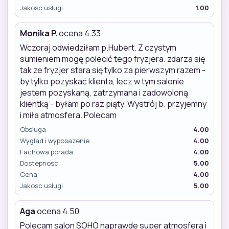
Jakosc uslugi
1.00
Monika P.
ocena 4.33
Wczoraj odwiedziłam p.Hubert. Z czystym
sumieniem mogę polecić tego fryzjera. zdarza się
tak ze fryzjer stara się tylko za pierwszym razem -
by tylko pozyskać klienta, lecz w tym salonie
jestem pozyskaną, zatrzymana i zadowoloną
klientką - byłam po raz piąty. Wystrój b. przyjemny
i miła atmosfera. Polecam
Obsluga
4.00
Wyglad i wyposazenie
4.00
Fachowa porada
4.00
Dostepnosc
5.00
Cena
4.00
Jakosc uslugi
5.00
Aga
ocena 4.50
Polecam salon SOHO naprawde super atmosfera i