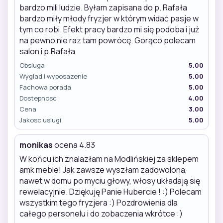
bardzo mili ludzie. Byłam zapisana do p. Rafała
bardzo miły młody fryzjer w którym widać pasje w
tym co robi. Efekt pracy bardzo mi się podoba i już
na pewno nie raz tam powrócę. Gorąco polecam
salon i p.Rafała
Obsluga
5.00
Wyglad i wyposazenie
5.00
Fachowa porada
5.00
Dostepnosc
4.00
Cena
3.00
Jakosc uslugi
5.00
monikas
ocena 4.83
W końcu ich znalazłam na Modlińskiej za sklepem
amk meble! Jak zawsze wyszłam zadowolona,
nawet w domu po myciu głowy, włosy układają się
rewelacyjnie. Dziękuję Panie Hubercie ! :) Polecam
wszystkim tego fryzjera :) Pozdrowienia dla
całego personelu i do zobaczenia wkrótce :)