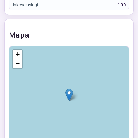
Jakosc uslugi
1.00
Mapa
+
−