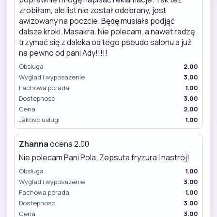
zrobiłam, ale list nie został odebrany, jest
awizowany na poczcie. Będę musiała podjąć
dalsze kroki. Masakra. Nie polecam, a nawet radzę
trzymać się z daleka od tego pseudo salonu a już
na pewno od pani Ady!!!!!
Obsluga
2.00
Wyglad i wyposazenie
3.00
Fachowa porada
1.00
Dostepnosc
3.00
Cena
2.00
Jakosc uslugi
1.00
Zhanna
ocena 2.00
Nie polecam Pani Pola. Zepsuta fryzura I nastrój!
Obsluga
1.00
Wyglad i wyposazenie
3.00
Fachowa porada
1.00
Dostepnosc
3.00
Cena
3.00