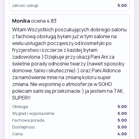
Jakosc uslugi
5.00
Monika
ocena 4.83
Witam Wszystkich poszukujących dobrego salonu
z fachową obsługą byłam już w tym salonie na
wielu usługach począwszy od kosmetyki po
fryzjerstwo i szczerze z każdej byłam
zadowolona:) Dziękuje przy okazji Pani Ani za
świetne porady odnośnie twarzy (nawet sposoby
domowe, tanio i skutecznie):) oraz Pani Aldonce
za namówienie mnie na zmianę koloru super
zmiana. Nie wspomnę o atmosferze w SOHO
polecam sami się przekonacie:) ja jestem na TAK,
SUPER!!
Obsluga
5.00
Wyglad i wyposazenie
5.00
Fachowa porada
5.00
Dostepnosc
5.00
Cena
4.00