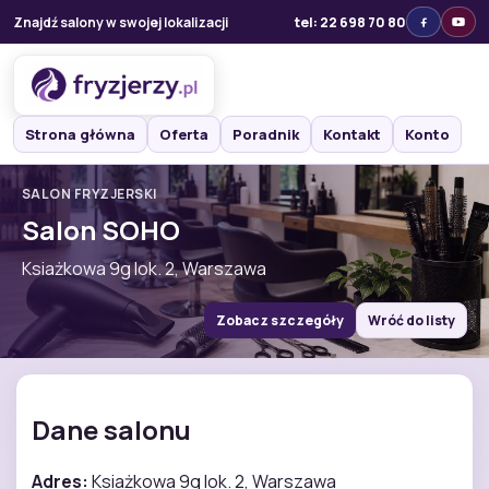
Znajdź salony w swojej lokalizacji
tel: 22 698 70 80
Strona główna
Oferta
Poradnik
Kontakt
Konto
SALON FRYZJERSKI
Salon SOHO
Ksiażkowa 9g lok. 2, Warszawa
Zobacz szczegóły
Wróć do listy
Dane salonu
Adres:
Ksiażkowa 9g lok. 2, Warszawa