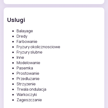
Uslugi
Balayage
Dredy
Farbowanie
Fryzury okolicznosciowe
Fryzury slubne
Inne
Modelowanie
Pasemka
Prostowanie
Przedluzanie
Strzyzenie
Trwala ondulacja
Warkoczyki
Zageszczanie