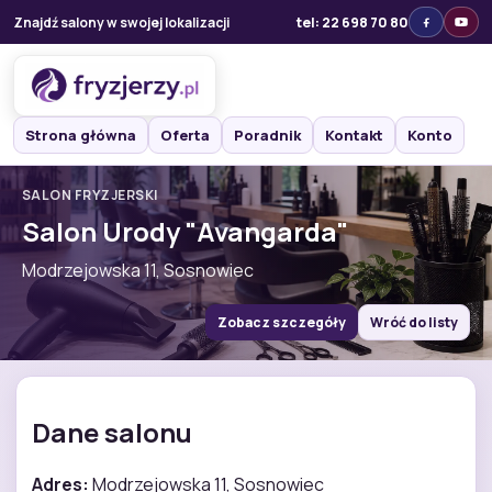
Znajdź salony w swojej lokalizacji
tel: 22 698 70 80
Strona główna
Oferta
Poradnik
Kontakt
Konto
SALON FRYZJERSKI
Salon Urody "Avangarda"
Modrzejowska 11, Sosnowiec
Zobacz szczegóły
Wróć do listy
Dane salonu
Adres:
Modrzejowska 11, Sosnowiec