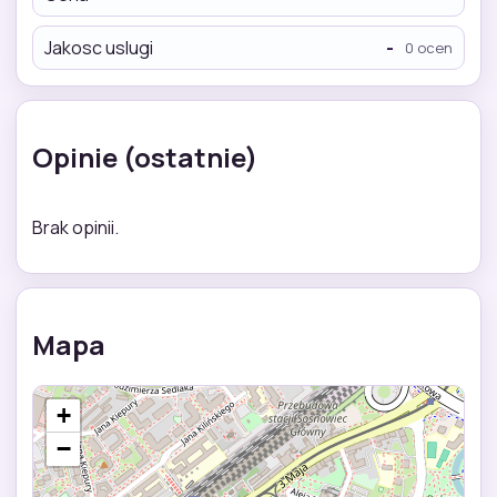
Jakosc uslugi
-
0 ocen
Opinie (ostatnie)
Brak opinii.
Mapa
+
−