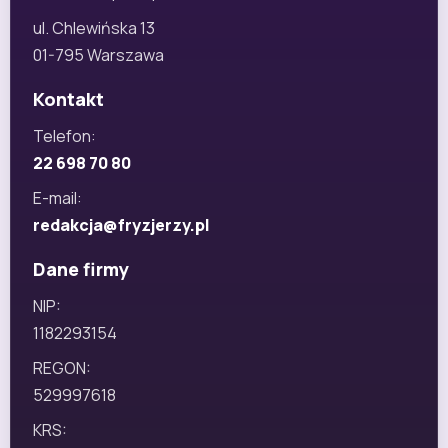
ul. Chlewińska 13
01-795 Warszawa
Kontakt
Telefon:
22 698 70 80
E-mail:
redakcja@fryzjerzy.pl
Dane firmy
NIP:
1182293154
REGON:
529997618
KRS: