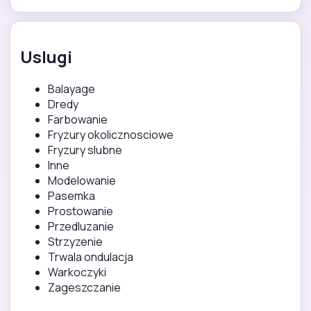
Uslugi
Balayage
Dredy
Farbowanie
Fryzury okolicznosciowe
Fryzury slubne
Inne
Modelowanie
Pasemka
Prostowanie
Przedluzanie
Strzyzenie
Trwala ondulacja
Warkoczyki
Zageszczanie