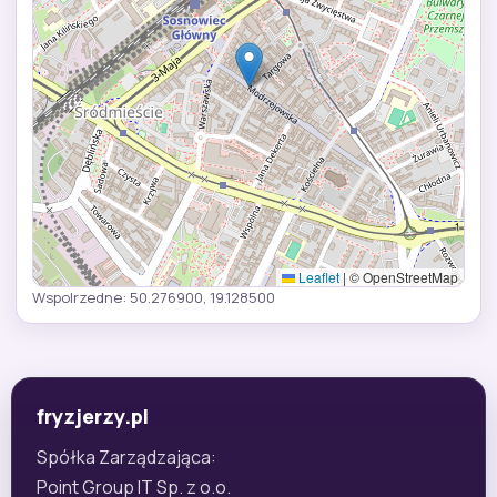
Leaflet
|
© OpenStreetMap
Wspolrzedne: 50.276900, 19.128500
fryzjerzy.pl
Spółka Zarządzająca:
Point Group IT Sp. z o.o.