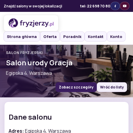
Znajdź salony w swojej lokalizacji
tel: 22 698 70 80
Strona główna
Oferta
Poradnik
Kontakt
Konto
SALON FRYZJERSKI
Salon urody Gracja
Egipska 4, Warszawa
Zobacz szczegóły
Wróć do listy
Dane salonu
Adres:
Egipska 4, Warszawa