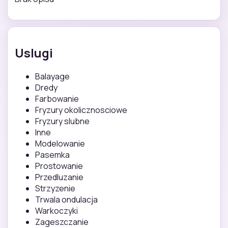
Uslugi
Balayage
Dredy
Farbowanie
Fryzury okolicznosciowe
Fryzury slubne
Inne
Modelowanie
Pasemka
Prostowanie
Przedluzanie
Strzyzenie
Trwala ondulacja
Warkoczyki
Zageszczanie