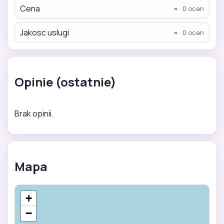
Cena
-
0 ocen
Jakosc uslugi
-
0 ocen
Opinie (ostatnie)
Brak opinii.
Mapa
+
−