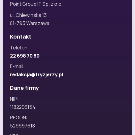
Point Group IT Sp. z o.o.
ul. Chlewińska 13
01-795 Warszawa
Kontakt
Telefon:
22 698 70 80
E-mail:
redakcja@fryzjerzy.pl
Dane firmy
NIP:
1182293154
REGON:
529997618