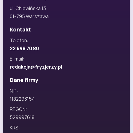
ul. Chlewińska 13
01-795 Warszawa
Kontakt
Telefon:
22 698 70 80
E-mail:
redakcja@fryzjerzy.pl
Dane firmy
NIP:
1182293154
REGON:
529997618
KRS: