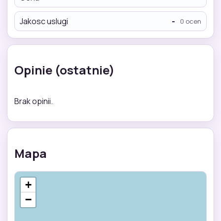
Jakosc uslugi
-
0 ocen
Opinie (ostatnie)
Brak opinii.
Mapa
+
−