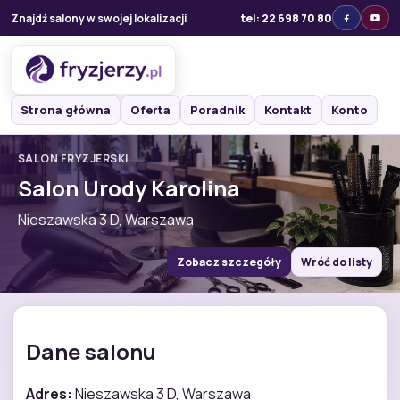
Znajdź salony w swojej lokalizacji
tel: 22 698 70 80
Strona główna
Oferta
Poradnik
Kontakt
Konto
SALON FRYZJERSKI
Salon Urody Karolina
Nieszawska 3 D, Warszawa
Zobacz szczegóły
Wróć do listy
Dane salonu
Adres:
Nieszawska 3 D, Warszawa