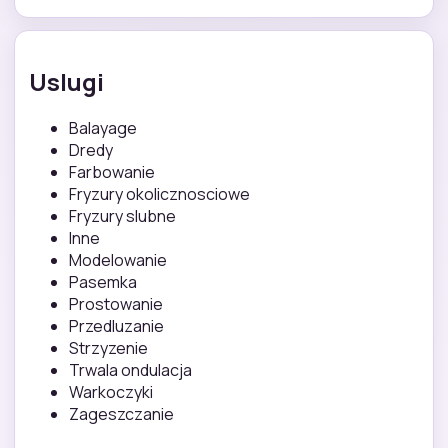
Uslugi
Balayage
Dredy
Farbowanie
Fryzury okolicznosciowe
Fryzury slubne
Inne
Modelowanie
Pasemka
Prostowanie
Przedluzanie
Strzyzenie
Trwala ondulacja
Warkoczyki
Zageszczanie