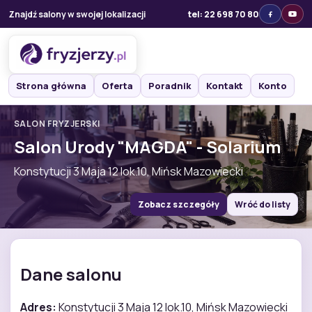
Znajdź salony w swojej lokalizacji
tel: 22 698 70 80
Strona główna
Oferta
Poradnik
Kontakt
Konto
SALON FRYZJERSKI
Salon Urody "MAGDA" - Solarium
Konstytucji 3 Maja 12 lok.10, Mińsk Mazowiecki
Zobacz szczegóły
Wróć do listy
Dane salonu
Adres:
Konstytucji 3 Maja 12 lok.10, Mińsk Mazowiecki