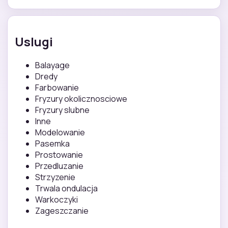
Uslugi
Balayage
Dredy
Farbowanie
Fryzury okolicznosciowe
Fryzury slubne
Inne
Modelowanie
Pasemka
Prostowanie
Przedluzanie
Strzyzenie
Trwala ondulacja
Warkoczyki
Zageszczanie