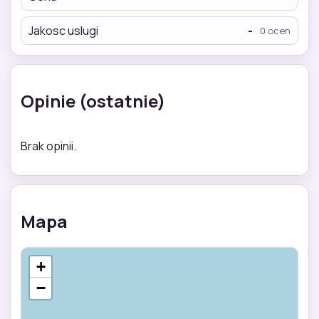
Jakosc uslugi
-
0 ocen
Opinie (ostatnie)
Brak opinii.
Mapa
+
−