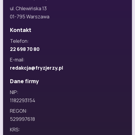
ul. Chlewińska 13
01-795 Warszawa
Kontakt
Telefon:
22 698 70 80
E-mail:
redakcja@fryzjerzy.pl
Dane firmy
NIP:
1182293154
REGON:
529997618
KRS: