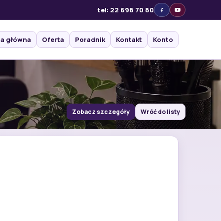
tel: 22 698 70 80
na główna
Oferta
Poradnik
Kontakt
Konto
Zobacz szczegóły
Wróć do listy