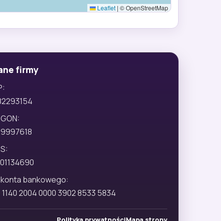
Leaflet
|
© OpenStreetMap
ane firmy
P:
82293154
EGON:
29997618
S:
01134690
 konta bankowego:
 1140 2004 0000 3902 8533 5834
Polityka prywatności
Mapa strony