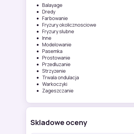
Balayage
Dredy
Farbowanie
Fryzury okolicznosciowe
Fryzury slubne
Inne
Modelowanie
Pasemka
Prostowanie
Przedluzanie
Strzyzenie
Trwala ondulacja
Warkoczyki
Zageszczanie
Skladowe oceny