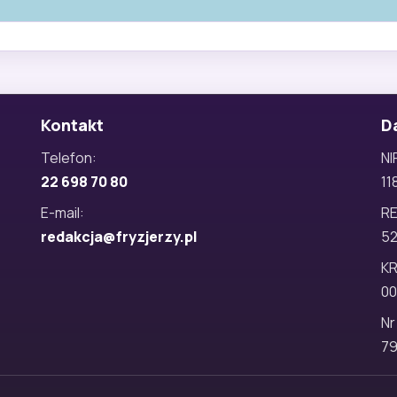
Kontakt
D
Telefon:
NI
22 698 70 80
11
E-mail:
R
redakcja@fryzjerzy.pl
5
KR
00
Nr
79