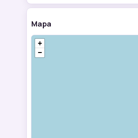
Mapa
+
−