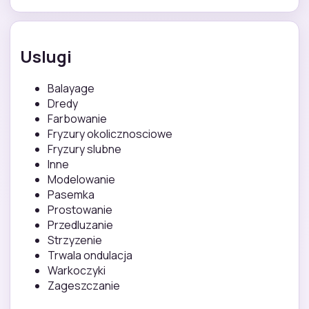
Uslugi
Balayage
Dredy
Farbowanie
Fryzury okolicznosciowe
Fryzury slubne
Inne
Modelowanie
Pasemka
Prostowanie
Przedluzanie
Strzyzenie
Trwala ondulacja
Warkoczyki
Zageszczanie