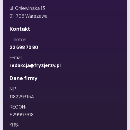
ul. Chlewińska 13
01-795 Warszawa
Kontakt
Telefon:
22 698 70 80
E-mail:
redakcja@fryzjerzy.pl
Dane firmy
NIP:
1182293154
REGON:
529997618
KRS: