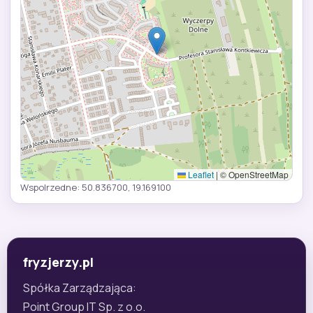
Leaflet
|
© OpenStreetMap
Wspolrzedne: 50.836700, 19.169100
fryzjerzy.pl
Spółka Zarządzająca:
Point Group IT Sp. z o.o.