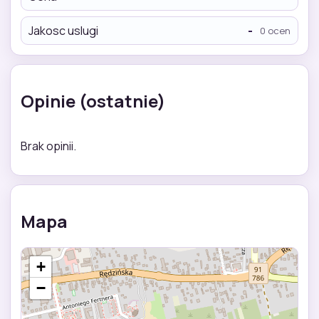
Jakosc uslugi
-
0 ocen
Opinie (ostatnie)
Brak opinii.
Mapa
+
−