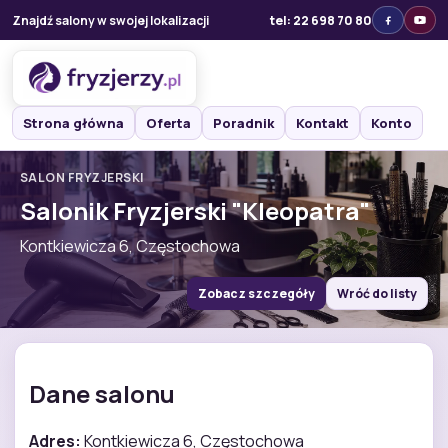
Znajdź salony w swojej lokalizacji
tel: 22 698 70 80
Strona główna
Oferta
Poradnik
Kontakt
Konto
SALON FRYZJERSKI
Salonik Fryzjerski "Kleopatra"
Kontkiewicza 6, Częstochowa
Zobacz szczegóły
Wróć do listy
Dane salonu
Adres:
Kontkiewicza 6, Częstochowa