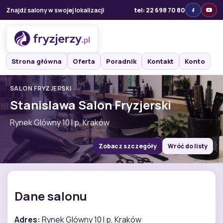
Znajdź salony w swojej lokalizacji
tel: 22 698 70 80
Strona główna
Oferta
Poradnik
Kontakt
Konto
SALON FRYZJERSKI
Stanislawa Salon Fryzjerski
Rynek Glówny 10 I p, Kraków
Zobacz szczegóły
Wróć do listy
Dane salonu
Adres:
Rynek Glówny 10 I p, Kraków