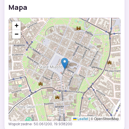
Mapa
+
−
Leaflet
|
© OpenStreetMap
Wspolrzedne: 50.061200, 19.938200