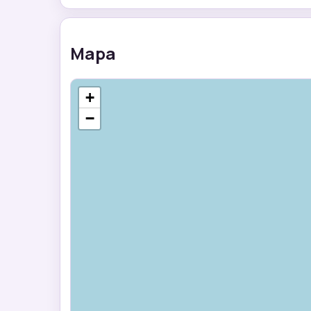
Mapa
+
−