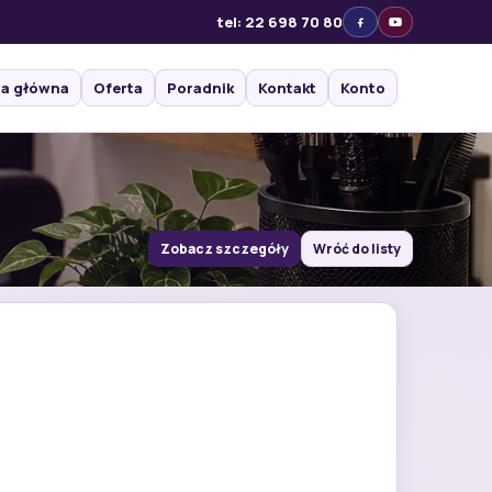
tel: 22 698 70 80
na główna
Oferta
Poradnik
Kontakt
Konto
Zobacz szczegóły
Wróć do listy