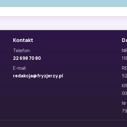
Kontakt
D
Telefon:
NI
22 698 70 80
11
E-mail:
R
redakcja@fryzjerzy.pl
5
KR
00
Nr
79