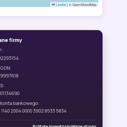
Leaflet
|
© OpenStreetMap
ane firmy
P:
82293154
EGON:
29997618
S:
01134690
 konta bankowego:
 1140 2004 0000 3902 8533 5834
Polityka prywatności
Mapa strony