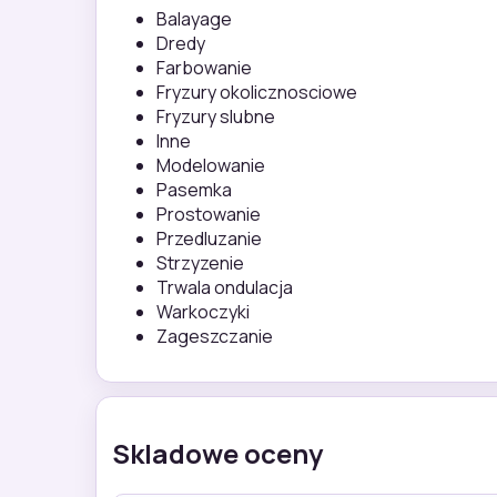
Balayage
Dredy
Farbowanie
Fryzury okolicznosciowe
Fryzury slubne
Inne
Modelowanie
Pasemka
Prostowanie
Przedluzanie
Strzyzenie
Trwala ondulacja
Warkoczyki
Zageszczanie
Skladowe oceny