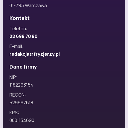
01-795 Warszawa
Kontakt
Telefon:
22 698 70 80
E-mail:
redakcja@fryzjerzy.pl
Dane firmy
NIP:
1182293154
REGON:
529997618
KRS:
0001134690