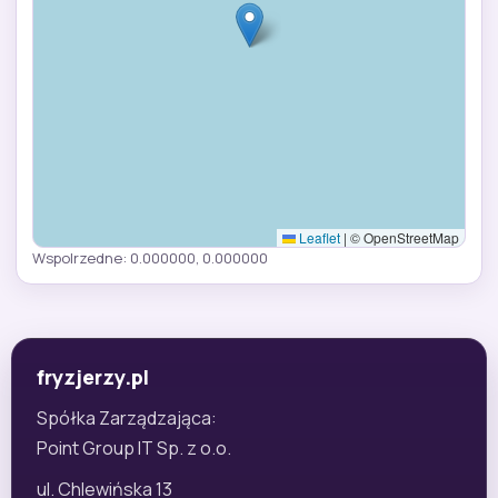
Leaflet
|
© OpenStreetMap
Wspolrzedne: 0.000000, 0.000000
fryzjerzy.pl
Spółka Zarządzająca:
Point Group IT Sp. z o.o.
ul. Chlewińska 13