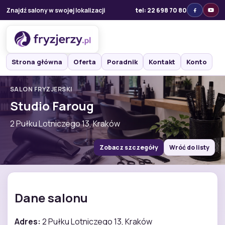
Znajdź salony w swojej lokalizacji
tel: 22 698 70 80
Strona główna
Oferta
Poradnik
Kontakt
Konto
SALON FRYZJERSKI
Studio Faroug
2 Pułku Lotniczego 13, Kraków
Zobacz szczegóły
Wróć do listy
Dane salonu
Adres:
2 Pułku Lotniczego 13, Kraków