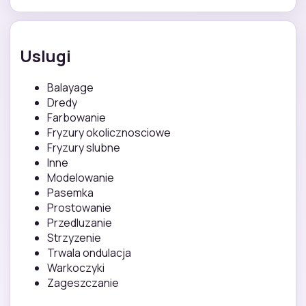
Uslugi
Balayage
Dredy
Farbowanie
Fryzury okolicznosciowe
Fryzury slubne
Inne
Modelowanie
Pasemka
Prostowanie
Przedluzanie
Strzyzenie
Trwala ondulacja
Warkoczyki
Zageszczanie