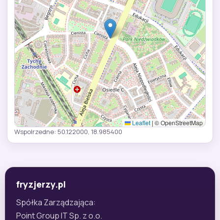
Leaflet
|
© OpenStreetMap
Wspolrzedne: 50.122000, 18.985400
fryzjerzy.pl
Spółka Zarządzająca:
Point Group IT Sp. z o.o.