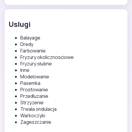
Uslugi
Balayage
Dredy
Farbowanie
Fryzury okolicznosciowe
Fryzury slubne
Inne
Modelowanie
Pasemka
Prostowanie
Przedluzanie
Strzyzenie
Trwala ondulacja
Warkoczyki
Zageszczanie