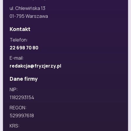
ul. Chlewińska 13
01-795 Warszawa
Kontakt
Telefon:
22 698 70 80
E-mail:
redakcja@fryzjerzy.pl
Dane firmy
NIP:
1182293154
REGON:
529997618
KRS: