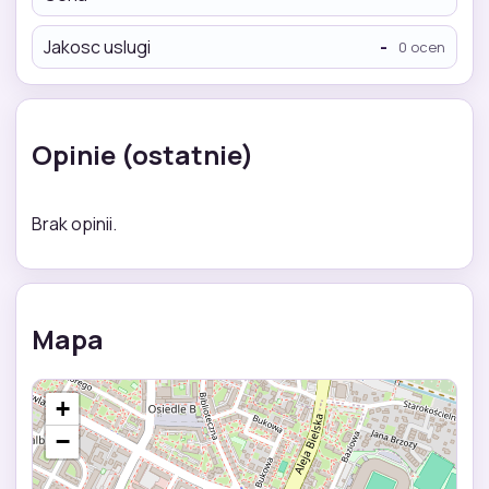
Jakosc uslugi
-
0 ocen
Opinie (ostatnie)
Brak opinii.
Mapa
+
−