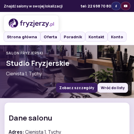
Znajdź salony w swojej lokalizacji
tel: 22 698 70 80
Strona główna
Oferta
Poradnik
Kontakt
Konto
SALON FRYZJERSKI
Studio Fryzjerskie
Cienista 1, Tychy
Zobacz szczegóły
Wróć do listy
Dane salonu
Adres:
Cienista 1, Tychy