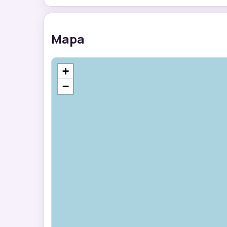
Mapa
+
−