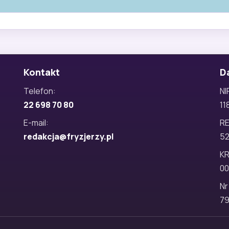
Kontakt
D
Telefon:
NI
22 698 70 80
11
E-mail:
R
redakcja@fryzjerzy.pl
5
KR
00
Nr
79