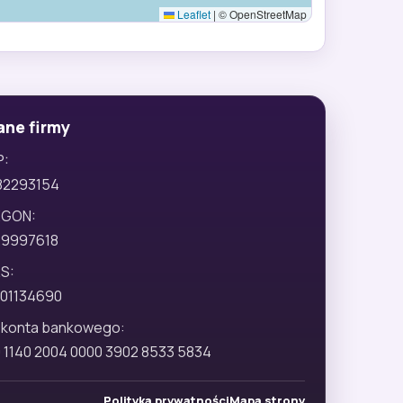
Leaflet
|
© OpenStreetMap
ane firmy
P:
82293154
EGON:
29997618
S:
01134690
 konta bankowego:
 1140 2004 0000 3902 8533 5834
Polityka prywatności
Mapa strony