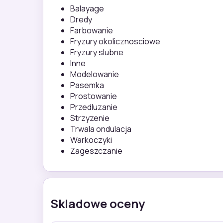
Balayage
Dredy
Farbowanie
Fryzury okolicznosciowe
Fryzury slubne
Inne
Modelowanie
Pasemka
Prostowanie
Przedluzanie
Strzyzenie
Trwala ondulacja
Warkoczyki
Zageszczanie
Skladowe oceny