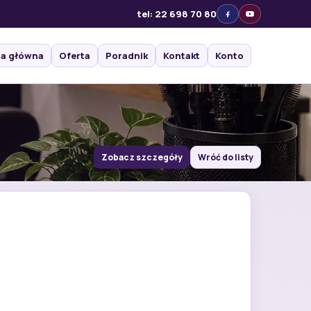
tel: 22 698 70 80
na główna
Oferta
Poradnik
Kontakt
Konto
Zobacz szczegóły
Wróć do listy