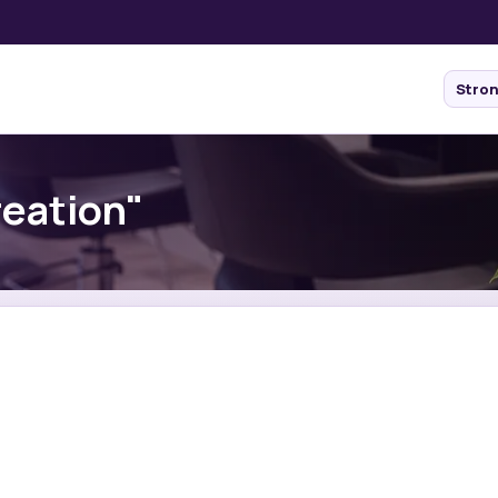
Stro
reation"