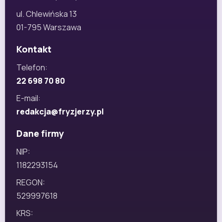
ul. Chlewińska 13
01-795 Warszawa
Kontakt
Telefon:
22 698 70 80
E-mail:
redakcja@fryzjerzy.pl
Dane firmy
NIP:
1182293154
REGON:
529997618
KRS: