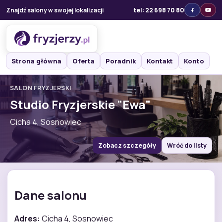
Znajdź salony w swojej lokalizacji
tel: 22 698 70 80
Strona główna
Oferta
Poradnik
Kontakt
Konto
SALON FRYZJERSKI
Studio Fryzjerskie "Ewa"
Cicha 4, Sosnowiec
Zobacz szczegóły
Wróć do listy
Dane salonu
Adres:
Cicha 4, Sosnowiec