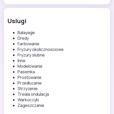
Uslugi
Balayage
Dredy
Farbowanie
Fryzury okolicznosciowe
Fryzury slubne
Inne
Modelowanie
Pasemka
Prostowanie
Przedluzanie
Strzyzenie
Trwala ondulacja
Warkoczyki
Zageszczanie