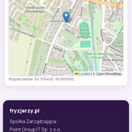
Leaflet
|
© OpenStreetMap
Wspolrzedne: 50.315400, 19.065000
fryzjerzy.pl
Spółka Zarządzająca:
Point Group IT Sp. z o.o.