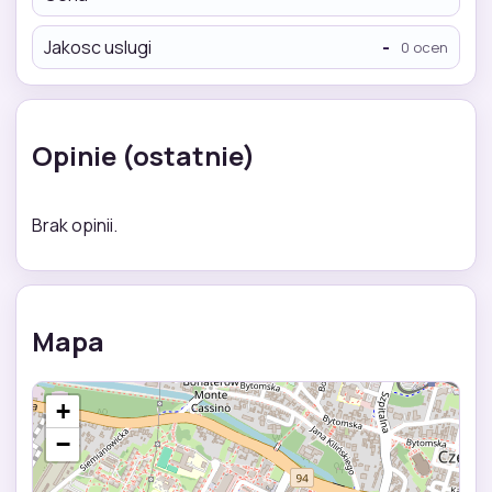
Jakosc uslugi
-
0 ocen
Opinie (ostatnie)
Brak opinii.
Mapa
+
−