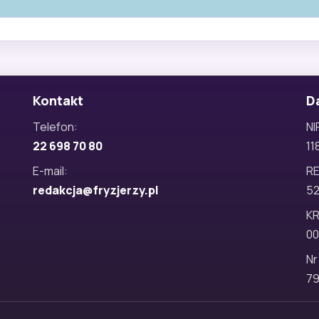
Kontakt
D
Telefon:
NI
22 698 70 80
11
E-mail:
R
redakcja@fryzjerzy.pl
5
KR
00
Nr
79