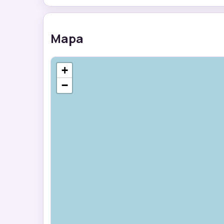
Mapa
+
−