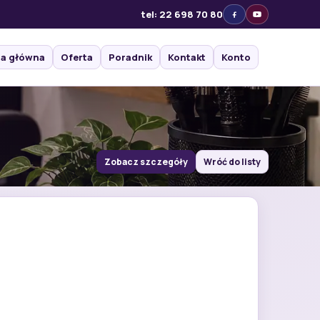
tel: 22 698 70 80
na główna
Oferta
Poradnik
Kontakt
Konto
Zobacz szczegóły
Wróć do listy