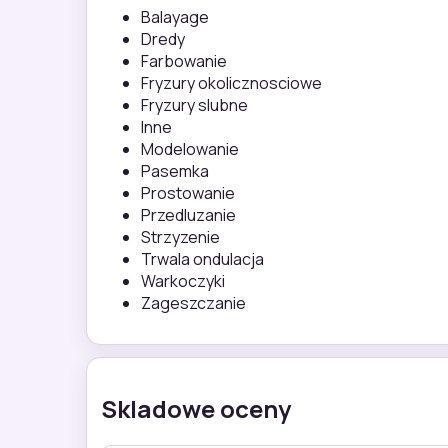
Balayage
Dredy
Farbowanie
Fryzury okolicznosciowe
Fryzury slubne
Inne
Modelowanie
Pasemka
Prostowanie
Przedluzanie
Strzyzenie
Trwala ondulacja
Warkoczyki
Zageszczanie
Skladowe oceny