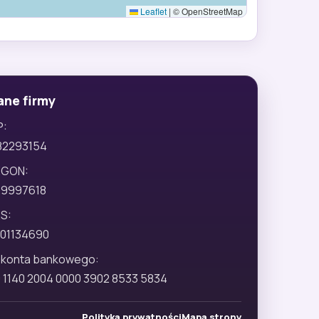
Leaflet
|
© OpenStreetMap
ane firmy
P:
82293154
EGON:
29997618
S:
01134690
 konta bankowego:
 1140 2004 0000 3902 8533 5834
Polityka prywatności
Mapa strony