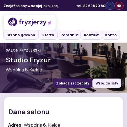
Znajdź salony w swojej lokalizacji
tel: 22 698 70 80
Strona główna
Oferta
Poradnik
Kontakt
Konto
SALON FRYZJERSKI
Studio Fryzur
Wspólna 6, Kielce
Zobacz szczegóły
Wróć do listy
Dane salonu
Adres:
Wspólna 6, Kielce