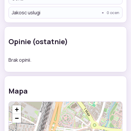
Jakosc uslugi
-
0 ocen
Opinie (ostatnie)
Brak opinii.
Mapa
+
−