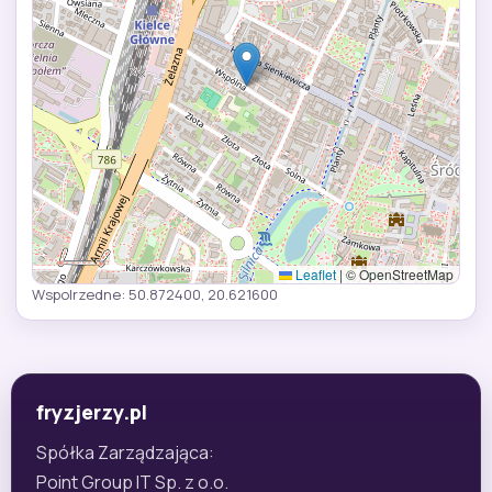
Leaflet
|
© OpenStreetMap
Wspolrzedne: 50.872400, 20.621600
fryzjerzy.pl
Spółka Zarządzająca:
Point Group IT Sp. z o.o.