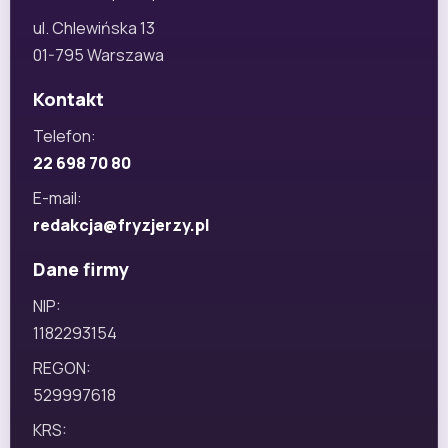
ul. Chlewińska 13
01-795 Warszawa
Kontakt
Telefon:
22 698 70 80
E-mail:
redakcja@fryzjerzy.pl
Dane firmy
NIP:
1182293154
REGON:
529997618
KRS: