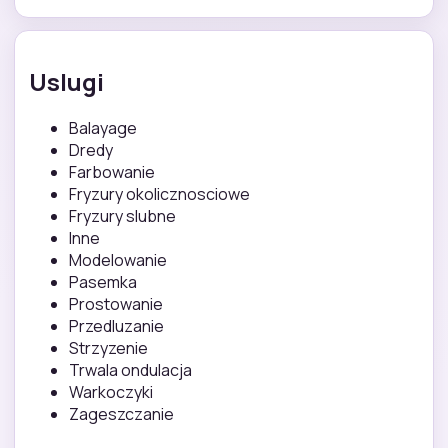
Uslugi
Balayage
Dredy
Farbowanie
Fryzury okolicznosciowe
Fryzury slubne
Inne
Modelowanie
Pasemka
Prostowanie
Przedluzanie
Strzyzenie
Trwala ondulacja
Warkoczyki
Zageszczanie