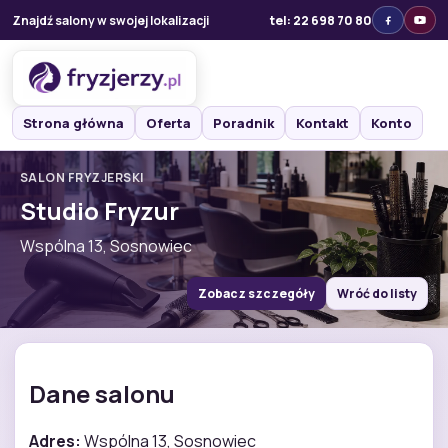
Znajdź salony w swojej lokalizacji
tel: 22 698 70 80
Strona główna
Oferta
Poradnik
Kontakt
Konto
SALON FRYZJERSKI
Studio Fryzur
Wspólna 13, Sosnowiec
Zobacz szczegóły
Wróć do listy
Dane salonu
Adres:
Wspólna 13, Sosnowiec