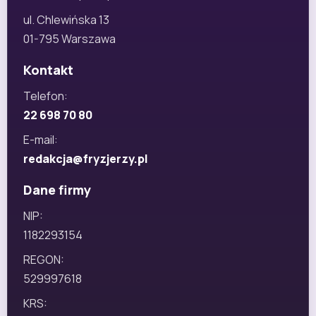
ul. Chlewińska 13
01-795 Warszawa
Kontakt
Telefon:
22 698 70 80
E-mail:
redakcja@fryzjerzy.pl
Dane firmy
NIP:
1182293154
REGON:
529997618
KRS: