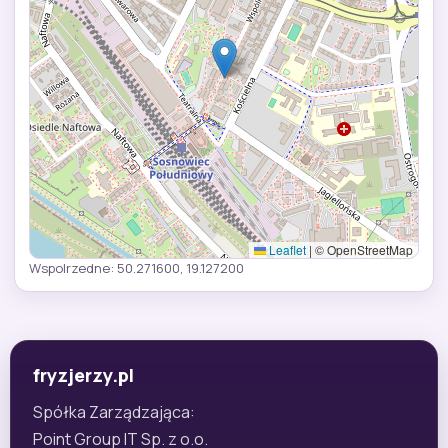
Leaflet
|
© OpenStreetMap
Wspolrzedne: 50.271600, 19.127200
fryzjerzy.pl
Spółka Zarządzająca:
Point Group IT Sp. z o.o.