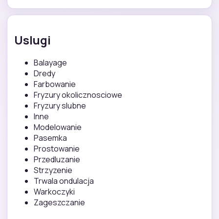
Uslugi
Balayage
Dredy
Farbowanie
Fryzury okolicznosciowe
Fryzury slubne
Inne
Modelowanie
Pasemka
Prostowanie
Przedluzanie
Strzyzenie
Trwala ondulacja
Warkoczyki
Zageszczanie