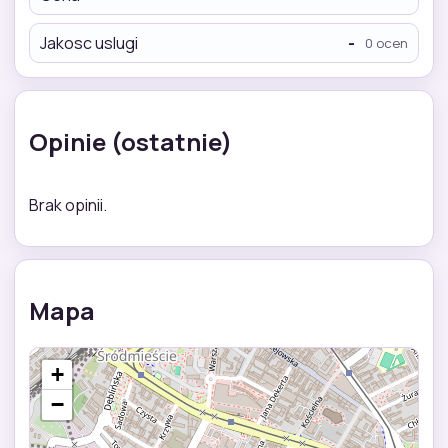
Jakosc uslugi
-
0 ocen
Opinie (ostatnie)
Brak opinii.
Mapa
+
−