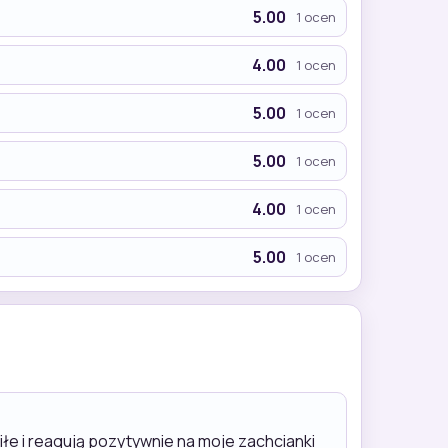
5.00
1 ocen
4.00
1 ocen
5.00
1 ocen
5.00
1 ocen
4.00
1 ocen
5.00
1 ocen
miłe i reagują pozytywnie na moje zachcianki