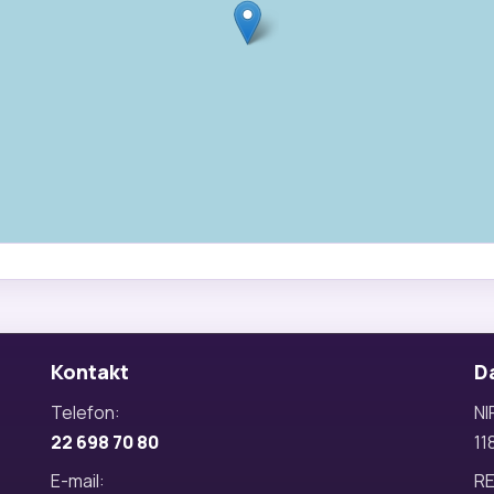
Kontakt
D
Telefon:
NI
22 698 70 80
11
E-mail:
R