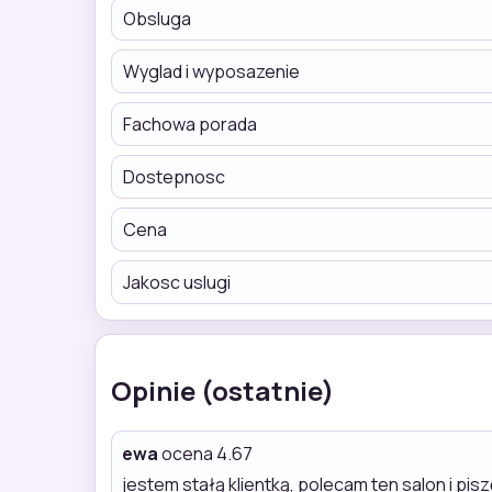
Obsluga
Wyglad i wyposazenie
Fachowa porada
Dostepnosc
Cena
Jakosc uslugi
Opinie (ostatnie)
ewa
ocena 4.67
jestem stałą klientką, polecam ten salon i pis