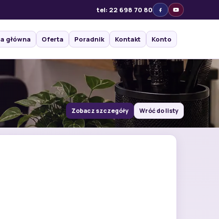
tel: 22 698 70 80
na główna
Oferta
Poradnik
Kontakt
Konto
Zobacz szczegóły
Wróć do listy