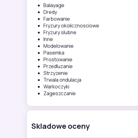
Balayage
Dredy
Farbowanie
Fryzury okolicznosciowe
Fryzury slubne
Inne
Modelowanie
Pasemka
Prostowanie
Przedluzanie
Strzyzenie
Trwala ondulacja
Warkoczyki
Zageszczanie
Skladowe oceny