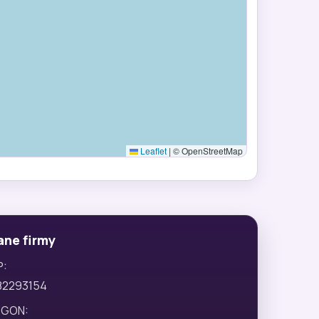
Leaflet
|
© OpenStreetMap
ane firmy
P:
82293154
EGON: