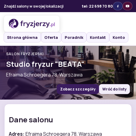
Znajdź salony w swojej lokalizacji
tel: 22 698 70 80
Strona główna
Oferta
Poradnik
Kontakt
Konto
SALON FRYZJERSKI
Studio fryzur "BEATA"
Efraima Schroegera 78, Warszawa
Zobacz szczegóły
Wróć do listy
Dane salonu
Adres:
Efraima Schroegera 78, Warszawa