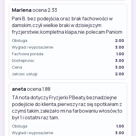
Marlena
ocena 2.33
Pani B. bez podejścia,oraz brak fachowości w
damskim,czyli wielkie braki w dzisiejszym
fryzjerstwie;kompletna klapa,nie polecam Paniom
Obsluga
2.00
Wyglad i wyposazenie
3.00
Fachowa porada
1.00
Dostepnosc
3.00
Cena
3.00
Jakosc uslugi
2.00
aneta
ocena 1.88
TA nota dotyczy Fryzjerki P.Beaty,beznadziejne
podejście do klienta,pierwszy raz się spotkałam z
czymś takim,zależało mi na farbowaniu włosów,to
był 1 i ostatni raz tam.
Obsluga
1.00
Wyglad i wyposazenie
3.00