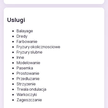
Uslugi
Balayage
Dredy
Farbowanie
Fryzury okolicznosciowe
Fryzury slubne
Inne
Modelowanie
Pasemka
Prostowanie
Przedluzanie
Strzyzenie
Trwala ondulacja
Warkoczyki
Zageszczanie