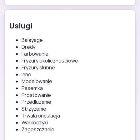
Uslugi
Balayage
Dredy
Farbowanie
Fryzury okolicznosciowe
Fryzury slubne
Inne
Modelowanie
Pasemka
Prostowanie
Przedluzanie
Strzyzenie
Trwala ondulacja
Warkoczyki
Zageszczanie