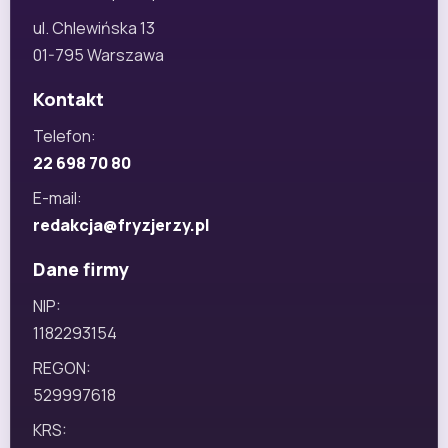
ul. Chlewińska 13
01-795 Warszawa
Kontakt
Telefon:
22 698 70 80
E-mail:
redakcja@fryzjerzy.pl
Dane firmy
NIP:
1182293154
REGON:
529997618
KRS: