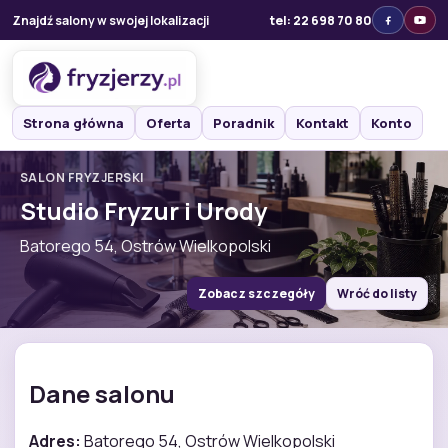
Znajdź salony w swojej lokalizacji
tel: 22 698 70 80
Strona główna
Oferta
Poradnik
Kontakt
Konto
SALON FRYZJERSKI
Studio Fryzur i Urody
Batorego 54, Ostrów Wielkopolski
Zobacz szczegóły
Wróć do listy
Dane salonu
Adres:
Batorego 54, Ostrów Wielkopolski