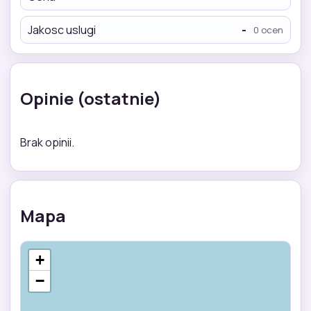
Jakosc uslugi
-
0 ocen
Opinie (ostatnie)
Brak opinii.
Mapa
+
−