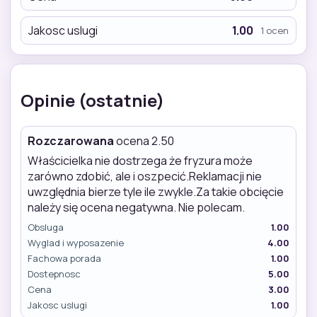
Jakosc uslugi
1.00
1 ocen
Opinie (ostatnie)
Rozczarowana
ocena 2.50
Właścicielka nie dostrzega że fryzura może
zarówno zdobić, ale i oszpecić.Reklamacji nie
uwzględnia bierze tyle ile zwykle.Za takie obcięcie
należy się ocena negatywna. Nie polecam.
Obsluga
1.00
Wyglad i wyposazenie
4.00
Fachowa porada
1.00
Dostepnosc
5.00
Cena
3.00
Jakosc uslugi
1.00