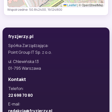
Leaflet
|
© OpenStreetMap
Wspolrzedne: 50.842400, 19.124800
fryzjerzy.pl
Spółka Zarządzająca:
Point Group IT Sp. z o.o.
ul. Chlewińska 13
01-795 Warszawa
Kontakt
Telefon:
22 698 70 80
E-mail:
redakcja@fryzjerzy.pl