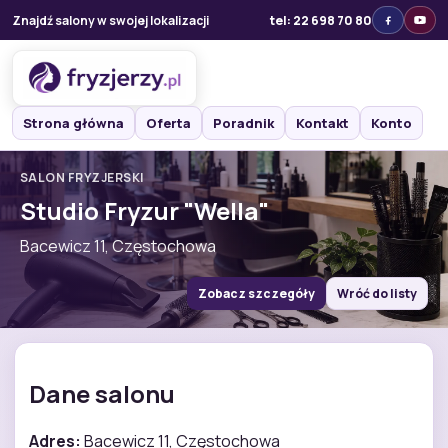
Znajdź salony w swojej lokalizacji
tel: 22 698 70 80
Strona główna
Oferta
Poradnik
Kontakt
Konto
SALON FRYZJERSKI
Studio Fryzur "Wella"
Bacewicz 11, Częstochowa
Zobacz szczegóły
Wróć do listy
Dane salonu
Adres:
Bacewicz 11, Częstochowa