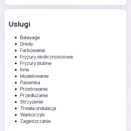
Uslugi
Balayage
Dredy
Farbowanie
Fryzury okolicznosciowe
Fryzury slubne
Inne
Modelowanie
Pasemka
Prostowanie
Przedluzanie
Strzyzenie
Trwala ondulacja
Warkoczyki
Zageszczanie