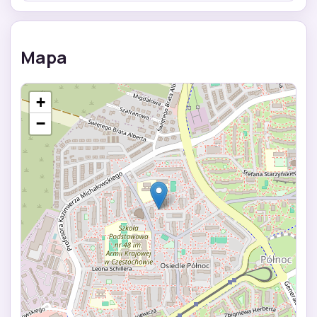
Mapa
+
−