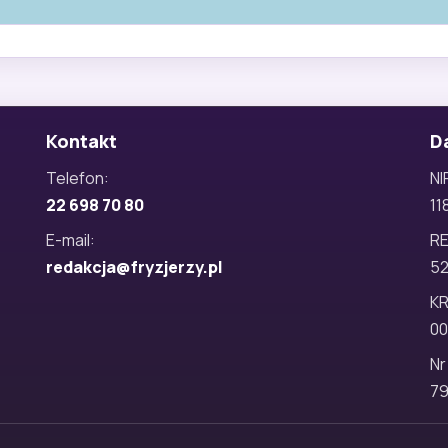
Kontakt
D
Telefon:
NI
22 698 70 80
11
E-mail:
R
redakcja@fryzjerzy.pl
5
KR
00
Nr
79