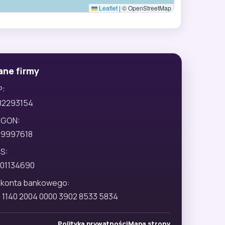
Leaflet
|
© OpenStreetMap
ane firmy
P:
82293154
EGON:
29997618
S:
01134690
 konta bankowego:
 1140 2004 0000 3902 8533 5834
Polityka prywatności
Mapa strony