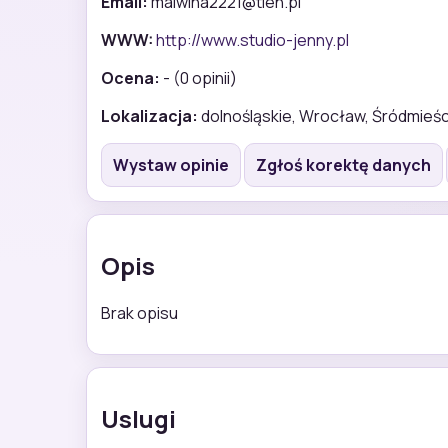
Email:
malwina2221@tlen.pl
WWW:
http://www.studio-jenny.pl
Ocena:
- (0 opinii)
Lokalizacja:
dolnośląskie, Wrocław, Śródmieśc
Wystaw opinie
Zgłoś korektę danych
Opis
Brak opisu
Uslugi