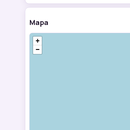
Mapa
+
−