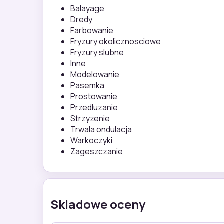
Balayage
Dredy
Farbowanie
Fryzury okolicznosciowe
Fryzury slubne
Inne
Modelowanie
Pasemka
Prostowanie
Przedluzanie
Strzyzenie
Trwala ondulacja
Warkoczyki
Zageszczanie
Skladowe oceny