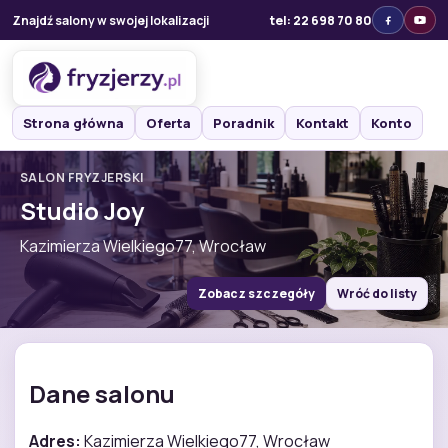
Znajdź salony w swojej lokalizacji
tel: 22 698 70 80
Strona główna
Oferta
Poradnik
Kontakt
Konto
SALON FRYZJERSKI
Studio Joy
Kazimierza Wielkiego77, Wrocław
Zobacz szczegóły
Wróć do listy
Dane salonu
Adres:
Kazimierza Wielkiego77, Wrocław