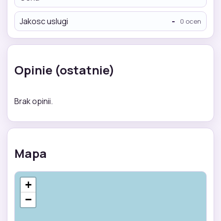
Jakosc uslugi
-
0 ocen
Opinie (ostatnie)
Brak opinii.
Mapa
+
−