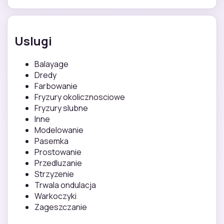
Uslugi
Balayage
Dredy
Farbowanie
Fryzury okolicznosciowe
Fryzury slubne
Inne
Modelowanie
Pasemka
Prostowanie
Przedluzanie
Strzyzenie
Trwala ondulacja
Warkoczyki
Zageszczanie