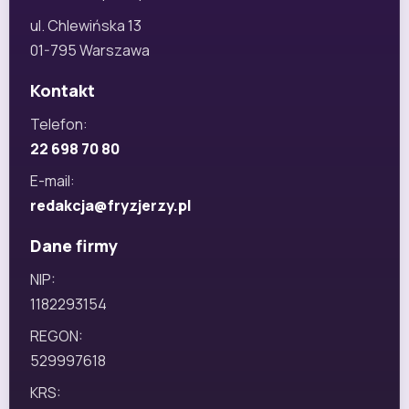
ul. Chlewińska 13
01-795 Warszawa
Kontakt
Telefon:
22 698 70 80
E-mail:
redakcja@fryzjerzy.pl
Dane firmy
NIP:
1182293154
REGON:
529997618
KRS: