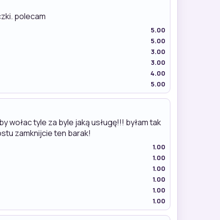
czki. polecam
5.00
5.00
3.00
3.00
4.00
5.00
 wołac tyle za byle jaką usługę!!! byłam tak
stu zamknijcie ten barak!
1.00
1.00
1.00
1.00
1.00
1.00