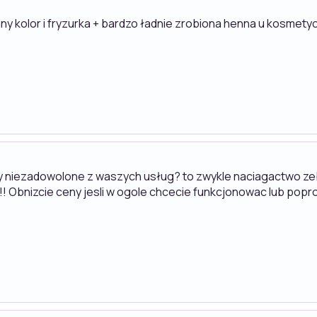
y kolor i fryzurka + bardzo ładnie zrobiona henna u kosmety
 niezadowolone z waszych usług? to zwykle naciagactwo zeby
 Obnizcie ceny jesli w ogole chcecie funkcjonowac lub popro