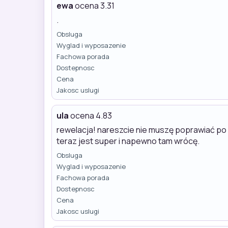
ewa
ocena 3.31
.
Obsluga
Wyglad i wyposazenie
Fachowa porada
Dostepnosc
Cena
Jakosc uslugi
ula
ocena 4.83
rewelacja! nareszcie nie muszę poprawiać po f
teraz jest super i napewno tam wrócę.
Obsluga
Wyglad i wyposazenie
Fachowa porada
Dostepnosc
Cena
Jakosc uslugi