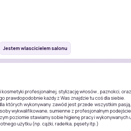
Jestem wlascicielem salonu
osmetyki profesjonalnej, stylizację włosów , paznokci, oraz
tego prawdopodobnie każdy z Was znajdzie tu coś dla siebie.
dla których wykonywany zawód jest przede wszystkim pasją, 
oby wykwalifikowane, sumienne z profesjonalnym podejściem
m poziomie stawiamy sobie higienę pracy i wykonywanych u
tnego użytku (np. cążki, radełka, pęsety itp.)