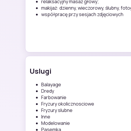
relaksacyjny masaż głowy;
makijaż: dzienny, wieczorowy, ślubny, foto
współpracę przy sesjach zdjęciowych
Uslugi
Balayage
Dredy
Farbowanie
Fryzury okolicznosciowe
Fryzury slubne
Inne
Modelowanie
Pasemka