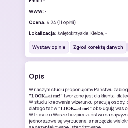
Email:
-
WWW:
-
Ocena:
4.24 (11 opinii)
Lokalizacja:
świętokrzyskie, Kielce, -
Wystaw opinie
Zgłoś korektę danych
Opis
W naszym studiu proponujemy Państwu zabiegi k
tworzone jest dla klienta, dla
"LOOK...at me!"
W studiu kreowania wizerunku pracują osoby, 
dlatego też w
obsługują was os
"LOOK...at me!"
W trosce o Wasze bezpieczeństwo na najwyższy
jednorazowe są wyrzucane, a narzędzia wielokro
są dezynfekowane i sterylizowane.