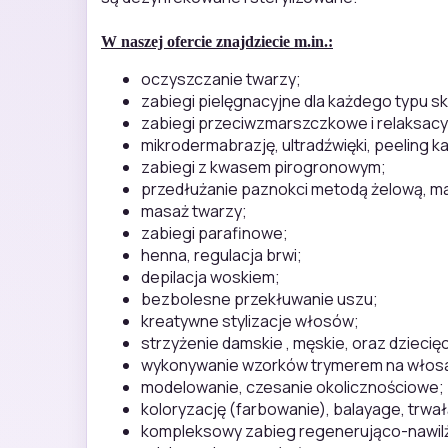
W naszej ofercie znajdziecie m.in.:
oczyszczanie twarzy;
zabiegi pielęgnacyjne dla każdego typu sk
zabiegi przeciwzmarszczkowe i relaksacy
mikrodermabrazję, ultradźwięki, peeling 
zabiegi z kwasem pirogronowym;
przedłużanie paznokci metodą żelową, m
masaż twarzy;
zabiegi parafinowe;
henna, regulacja brwi;
depilacja woskiem;
bezbolesne przekłuwanie uszu;
kreatywne stylizacje włosów;
strzyżenie damskie , męskie, oraz dziecię
wykonywanie wzorków trymerem na włos
modelowanie, czesanie okolicznościowe;
koloryzację (farbowanie), balayage, trwał
kompleksowy zabieg regenerująco-nawilż