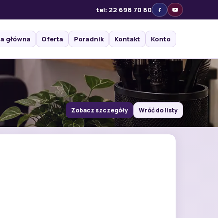
tel: 22 698 70 80
na główna
Oferta
Poradnik
Kontakt
Konto
Zobacz szczegóły
Wróć do listy