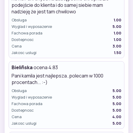
podejście do klienta i do samej siebie mam
nadzieję że jest tam chwilowo
Obsluga
1.00
Wyglad i wyposazenie
5.00
Fachowa porada
1.00
Dostepnosc
1.00
Cena
3.00
Jakosc uslugi
1.50
Bieliñska
ocena 4.83
Pani kamila jest najlepsza..polecam w 1000
procentach... :-)
Obsluga
5.00
Wyglad i wyposazenie
5.00
Fachowa porada
5.00
Dostepnosc
5.00
Cena
4.00
Jakosc uslugi
5.00