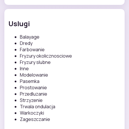
Uslugi
Balayage
Dredy
Farbowanie
Fryzury okolicznosciowe
Fryzury slubne
Inne
Modelowanie
Pasemka
Prostowanie
Przedluzanie
Strzyzenie
Trwala ondulacja
Warkoczyki
Zageszczanie