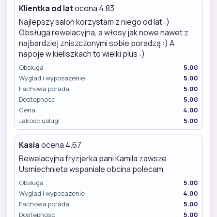
Klientka od lat
ocena 4.83
Najlepszy salon korzystam z niego od lat :)
Obsługa rewelacyjna, a włosy jak nowe nawet z
najbardziej zniszczonymi sobie poradzą :) A
napoje w kieliszkach to wielki plus :)
Obsluga
5.00
Wyglad i wyposazenie
5.00
Fachowa porada
5.00
Dostepnosc
5.00
Cena
4.00
Jakosc uslugi
5.00
Kasia
ocena 4.67
Rewelacyjna fryzjerka pani Kamila zawsze
Usmiechnieta wspaniale obcina polecam
Obsluga
5.00
Wyglad i wyposazenie
4.00
Fachowa porada
5.00
Dostepnosc
5.00