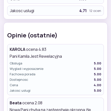
Jakosc uslugi
4.71
12 ocen
Opinie (ostatnie)
KAROLA
ocena 4.83
Pani Kamila Jest Rewelacyjna
Obsluga
5.00
Wyglad i wyposazenie
5.00
Fachowa porada
5.00
Dostepnosc
5.00
Cena
4.00
Jakosc uslugi
5.00
Beata
ocena 2.08
Nowa Pani chyba na zastępstwie okropna źle