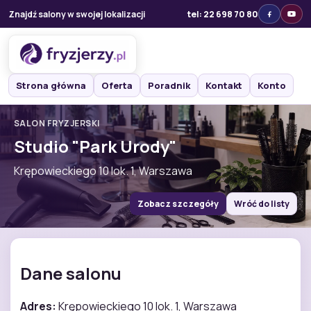
Znajdź salony w swojej lokalizacji
tel: 22 698 70 80
Strona główna
Oferta
Poradnik
Kontakt
Konto
SALON FRYZJERSKI
Studio "Park Urody"
Krępowieckiego 10 lok. 1, Warszawa
Zobacz szczegóły
Wróć do listy
Dane salonu
Adres:
Krępowieckiego 10 lok. 1, Warszawa