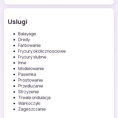
Uslugi
Balayage
Dredy
Farbowanie
Fryzury okolicznosciowe
Fryzury slubne
Inne
Modelowanie
Pasemka
Prostowanie
Przedluzanie
Strzyzenie
Trwala ondulacja
Warkoczyki
Zageszczanie