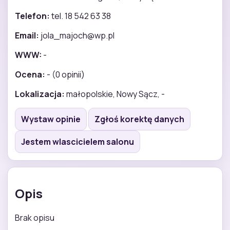
Telefon:
tel. 18 542 63 38
Email:
jola_majoch@wp.pl
WWW:
-
Ocena:
- (0 opinii)
Lokalizacja:
małopolskie, Nowy Sącz, -
Wystaw opinie
Zgłoś korektę danych
Jestem wlascicielem salonu
Opis
Brak opisu