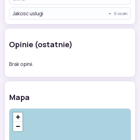
Jakosc uslugi
-
0 ocen
Opinie (ostatnie)
Brak opinii.
Mapa
+
−