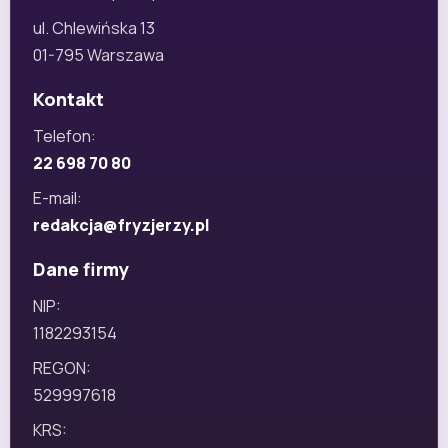
ul. Chlewińska 13
01-795 Warszawa
Kontakt
Telefon:
22 698 70 80
E-mail:
redakcja@fryzjerzy.pl
Dane firmy
NIP:
1182293154
REGON:
529997618
KRS: