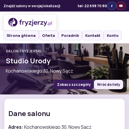
Znajdź salony w swojej lokalizacji
tel: 22 698 70 80
Strona główna
Oferta
Poradnik
Kontakt
Konto
SALON FRYZJERSKI
Studio Urody
Kochanowskiego 30, Nowy Sącz
Zobacz szczegóły
Wróć do listy
Dane salonu
Adres:
Kochanowskiego 30, Nowy Sącz