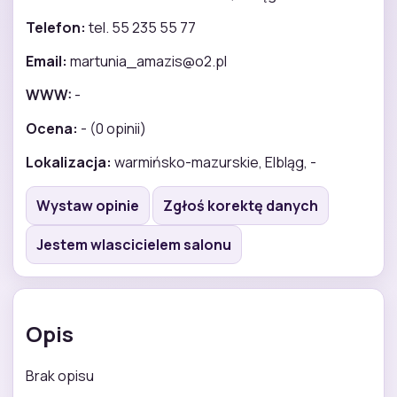
Telefon:
tel. 55 235 55 77
Email:
martunia_amazis@o2.pl
WWW:
-
Ocena:
- (0 opinii)
Lokalizacja:
warmińsko-mazurskie, Elbląg, -
Wystaw opinie
Zgłoś korektę danych
Jestem wlascicielem salonu
Opis
Brak opisu