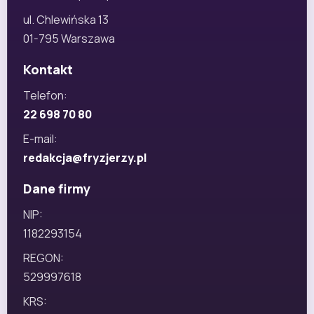
ul. Chlewińska 13
01-795 Warszawa
Kontakt
Telefon:
22 698 70 80
E-mail:
redakcja@fryzjerzy.pl
Dane firmy
NIP:
1182293154
REGON:
529997618
KRS: