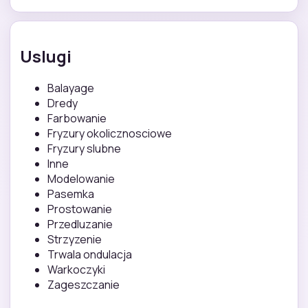
Uslugi
Balayage
Dredy
Farbowanie
Fryzury okolicznosciowe
Fryzury slubne
Inne
Modelowanie
Pasemka
Prostowanie
Przedluzanie
Strzyzenie
Trwala ondulacja
Warkoczyki
Zageszczanie