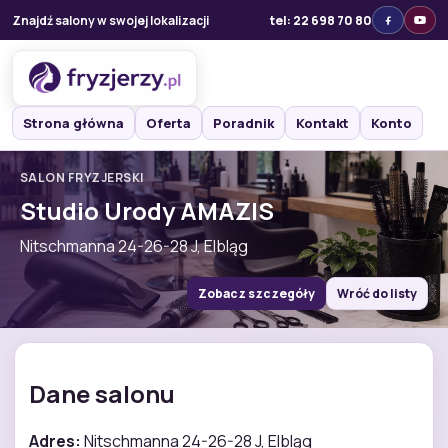
Znajdź salony w swojej lokalizacji
tel: 22 698 70 80
Strona główna
Oferta
Poradnik
Kontakt
Konto
SALON FRYZJERSKI
Studio Urody AMAZIS
Nitschmanna 24-26-28 J, Elbląg
Zobacz szczegóły
Wróć do listy
Dane salonu
Adres:
Nitschmanna 24-26-28 J, Elbląg