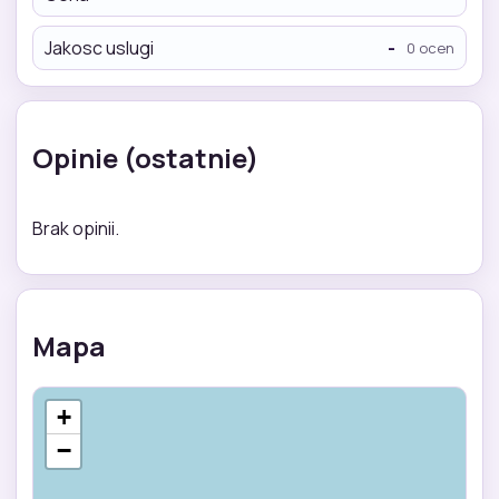
Jakosc uslugi
-
0 ocen
Opinie (ostatnie)
Brak opinii.
Mapa
+
−