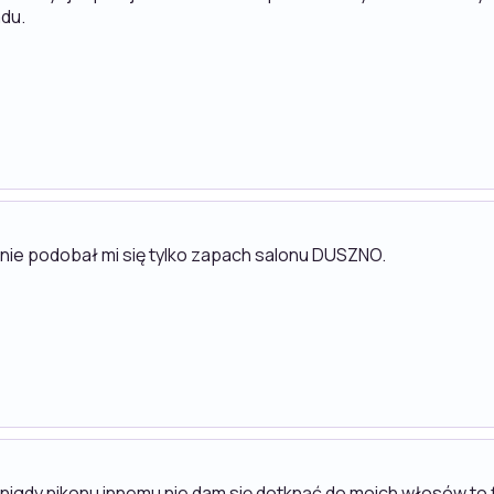
adu.
a nie podobał mi się tylko zapach salonu DUSZNO.
ż nigdy nikonu innemu nie dam się dotknąć do moich włosów,to 