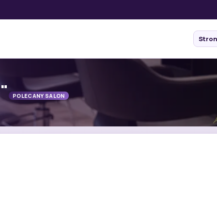
Stro
a"
POLECANY SALON