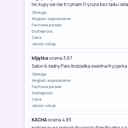
nic kupy sie nie trzymam.Fryzura bez ladu i skl
Obsluga
Wyglad i wyposazenie
Fachowa porada
Dostepnosc
Cena
Jakosc uslugi
klijętka
ocena 3.67
Salon b.ładny Pani Andzelika świetna fryzjerk
Obsluga
Wyglad i wyposazenie
Fachowa porada
Dostepnosc
Cena
Jakosc uslugi
KACHA
ocena 4.83
najlepszy na świecie fryzjer to Pani Beatka ju