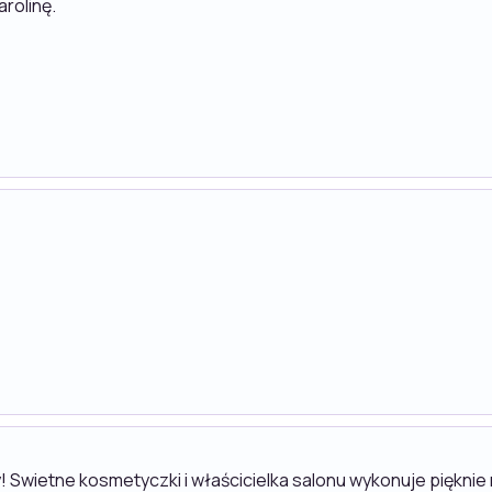
rolinę.
!
gdy! Swietne kosmetyczki i właścicielka salonu wykonuje piękn