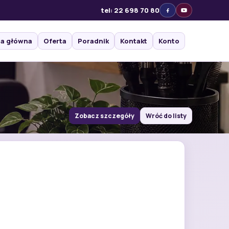
tel: 22 698 70 80
na główna
Oferta
Poradnik
Kontakt
Konto
Zobacz szczegóły
Wróć do listy