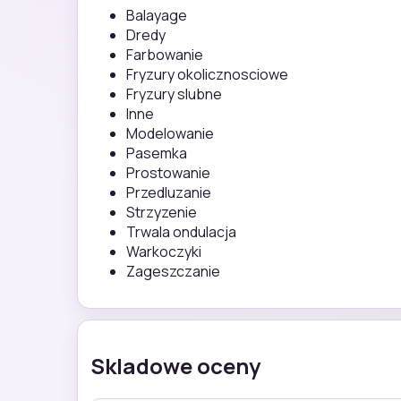
Balayage
Dredy
Farbowanie
Fryzury okolicznosciowe
Fryzury slubne
Inne
Modelowanie
Pasemka
Prostowanie
Przedluzanie
Strzyzenie
Trwala ondulacja
Warkoczyki
Zageszczanie
Skladowe oceny