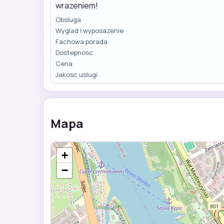
wrazeniem!
Obsluga
Wyglad i wyposazenie
Fachowa porada
Dostepnosc
Cena
Jakosc uslugi
Mapa
+
−