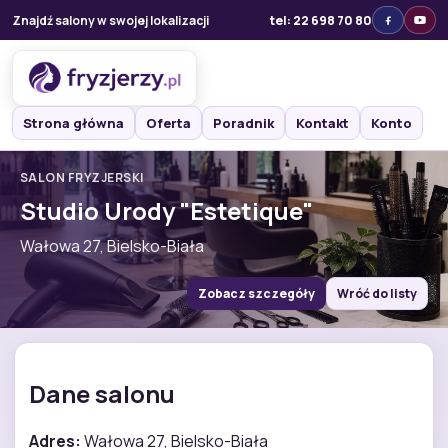
Znajdź salony w swojej lokalizacji
tel: 22 698 70 80
Strona główna
Oferta
Poradnik
Kontakt
Konto
SALON FRYZJERSKI
Studio Urody "Estetique"
Wałowa 27, Bielsko-Biała
Zobacz szczegóły
Wróć do listy
Dane salonu
Adres:
Wałowa 27, Bielsko-Biała