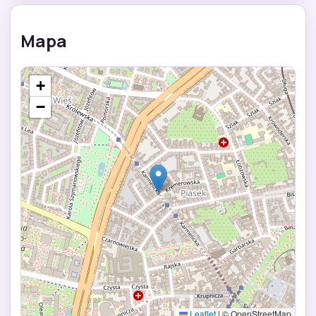
Mapa
+
−
Leaflet
|
© OpenStreetMap