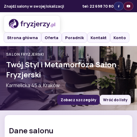
Znajdź salony w swojej lokalizacji
tel: 22 698 70 80
Strona główna
Oferta
Poradnik
Kontakt
Konto
SALON FRYZJERSKI
Twój Styl i Metamorfoza Salon
Fryzjerski
Karmelicka 45 a, Kraków
Zobacz szczegóły
Wróć do listy
Dane salonu