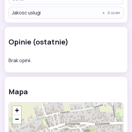
Jakosc uslugi
-
0 ocen
Opinie (ostatnie)
Brak opinii.
Mapa
+
−