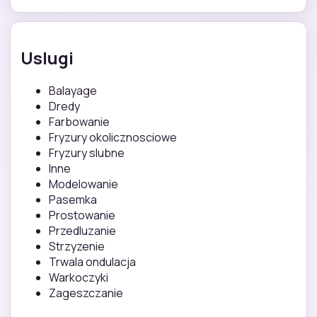
Uslugi
Balayage
Dredy
Farbowanie
Fryzury okolicznosciowe
Fryzury slubne
Inne
Modelowanie
Pasemka
Prostowanie
Przedluzanie
Strzyzenie
Trwala ondulacja
Warkoczyki
Zageszczanie