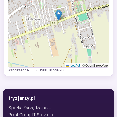
Leaflet
|
© OpenStreetMap
Wspolrzedne: 50.281900, 18.596900
fryzjerzy.pl
Spółka Zarządzająca:
Point Group IT Sp. z o.o.