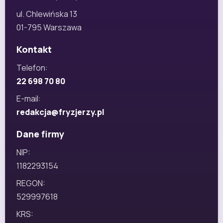
ul. Chlewińska 13
01-795 Warszawa
Kontakt
Telefon:
22 698 70 80
E-mail:
redakcja@fryzjerzy.pl
Dane firmy
NIP:
1182293154
REGON:
529997618
KRS: