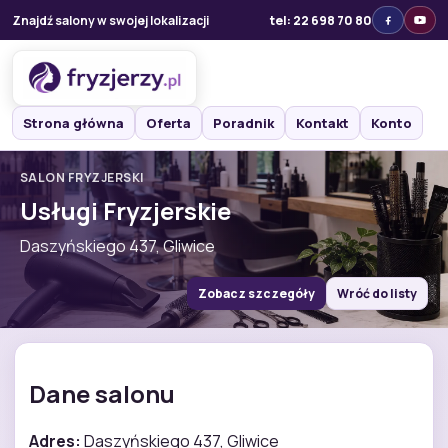
Znajdź salony w swojej lokalizacji
tel: 22 698 70 80
Strona główna
Oferta
Poradnik
Kontakt
Konto
SALON FRYZJERSKI
Usługi Fryzjerskie
Daszyńskiego 437, Gliwice
Zobacz szczegóły
Wróć do listy
Dane salonu
Adres:
Daszyńskiego 437, Gliwice