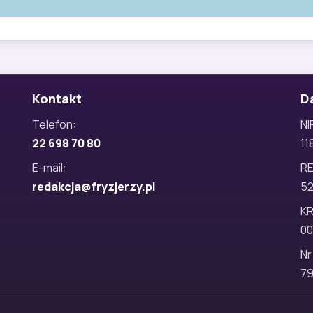
Kontakt
D
Telefon:
NI
22 698 70 80
11
E-mail:
R
redakcja@fryzjerzy.pl
5
KR
00
Nr
79