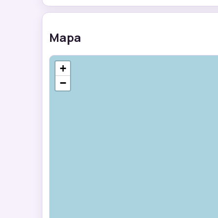
Mapa
+
−