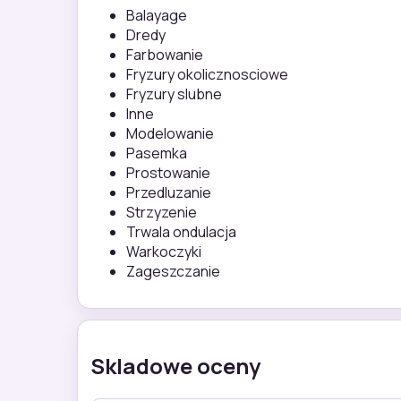
Balayage
Dredy
Farbowanie
Fryzury okolicznosciowe
Fryzury slubne
Inne
Modelowanie
Pasemka
Prostowanie
Przedluzanie
Strzyzenie
Trwala ondulacja
Warkoczyki
Zageszczanie
Skladowe oceny