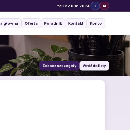
tel: 22 698 70 80
na główna
Oferta
Poradnik
Kontakt
Konto
Zobacz szczegóły
Wróć do listy