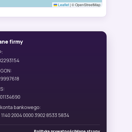
Leaflet
|
© OpenStreetMap
ane firmy
P:
82293154
EGON:
29997618
S:
01134690
 konta bankowego:
 1140 2004 0000 3902 8533 5834
Polityka prywatności
Mapa strony