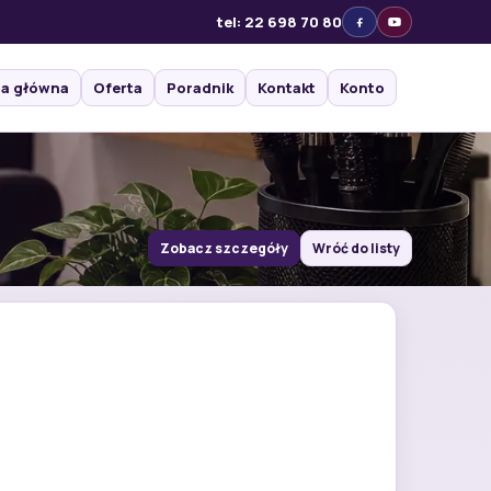
tel: 22 698 70 80
na główna
Oferta
Poradnik
Kontakt
Konto
Zobacz szczegóły
Wróć do listy