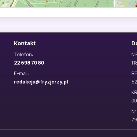
Kontakt
D
Telefon:
NI
22 698 70 80
11
E-mail:
R
redakcja@fryzjerzy.pl
5
KR
00
Nr
79