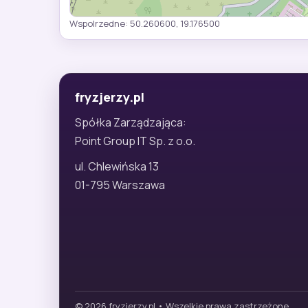
Wspolrzedne: 50.260600, 19.176500
fryzjerzy.pl
Spółka Zarządzająca:
Point Group IT Sp. z o.o.
ul. Chlewińska 13
01-795 Warszawa
© 2026 fryzjerzy.pl • Wszelkie prawa zastrzeżone.