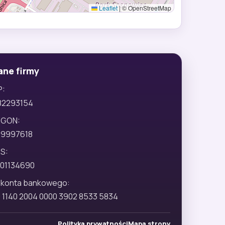
Leaflet
|
© OpenStreetMap
ane firmy
P:
82293154
EGON:
29997618
S:
01134690
 konta bankowego:
 1140 2004 0000 3902 8533 5834
Polityka prywatności
Mapa strony