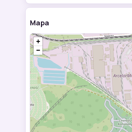
Mapa
+
−