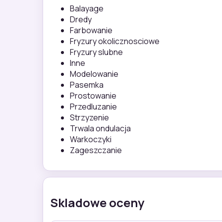
Balayage
Dredy
Farbowanie
Fryzury okolicznosciowe
Fryzury slubne
Inne
Modelowanie
Pasemka
Prostowanie
Przedluzanie
Strzyzenie
Trwala ondulacja
Warkoczyki
Zageszczanie
Skladowe oceny