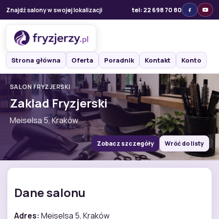
Znajdź salony w swojej lokalizacji
tel: 22 698 70 80
Strona główna
Oferta
Poradnik
Kontakt
Konto
SALON FRYZJERSKI
Zaklad Fryzjerski
Meiselsa 5, Kraków
Zobacz szczegóły
Wróć do listy
Dane salonu
Adres:
Meiselsa 5, Kraków