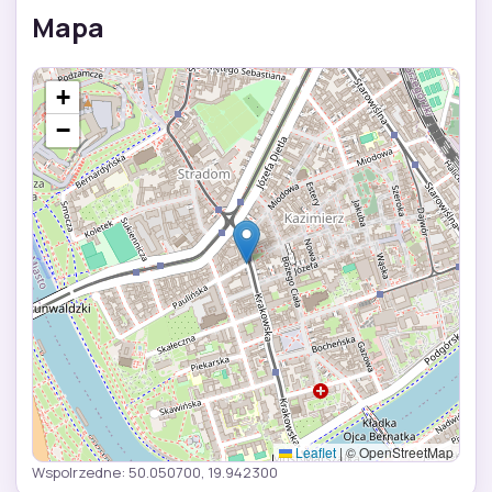
Mapa
+
−
Leaflet
|
© OpenStreetMap
Wspolrzedne: 50.050700, 19.942300