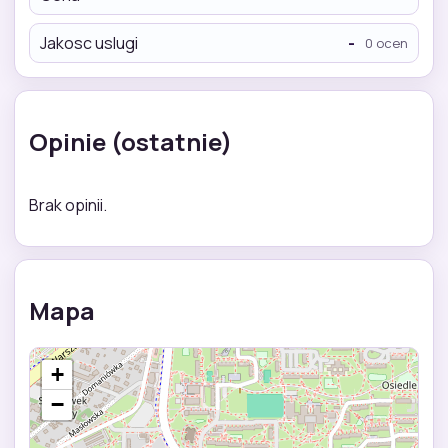
Jakosc uslugi
-
0 ocen
Opinie (ostatnie)
Brak opinii.
Mapa
+
−