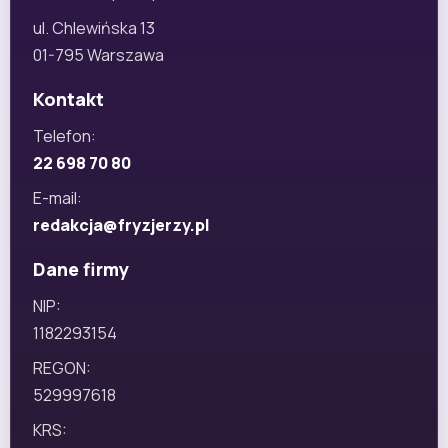
ul. Chlewińska 13
01-795 Warszawa
Kontakt
Telefon:
22 698 70 80
E-mail:
redakcja@fryzjerzy.pl
Dane firmy
NIP:
1182293154
REGON:
529997618
KRS: