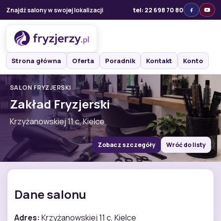
Znajdź salony w swojej lokalizacji
tel: 22 698 70 80
Strona główna
Oferta
Poradnik
Kontakt
Konto
SALON FRYZJERSKI
Zakład Fryzjerski
Krzyżanowskiej 11 c, Kielce
Zobacz szczegóły
Wróć do listy
Dane salonu
Adres:
Krzyżanowskiej 11 c, Kielce