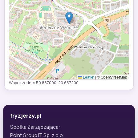
Leaflet
|
© OpenStreetMap
Wspolrzedne: 50.887000, 20.657200
fryzjerzy.pl
Spółka Zarządzająca:
Point Group IT Sp. z o.o.