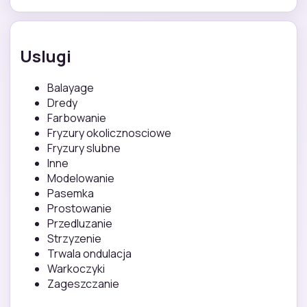
Uslugi
Balayage
Dredy
Farbowanie
Fryzury okolicznosciowe
Fryzury slubne
Inne
Modelowanie
Pasemka
Prostowanie
Przedluzanie
Strzyzenie
Trwala ondulacja
Warkoczyki
Zageszczanie