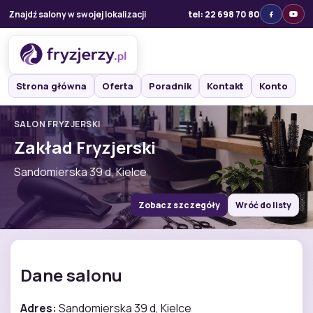
Znajdź salony w swojej lokalizacji
tel: 22 698 70 80
Strona główna
Oferta
Poradnik
Kontakt
Konto
SALON FRYZJERSKI
Zakład Fryzjerski
Sandomierska 39 d, Kielce
Zobacz szczegóły
Wróć do listy
Dane salonu
Adres:
Sandomierska 39 d, Kielce