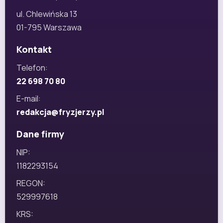
ul. Chlewińska 13
01-795 Warszawa
Kontakt
Telefon:
22 698 70 80
E-mail:
redakcja@fryzjerzy.pl
Dane firmy
NIP:
1182293154
REGON:
529997618
KRS: