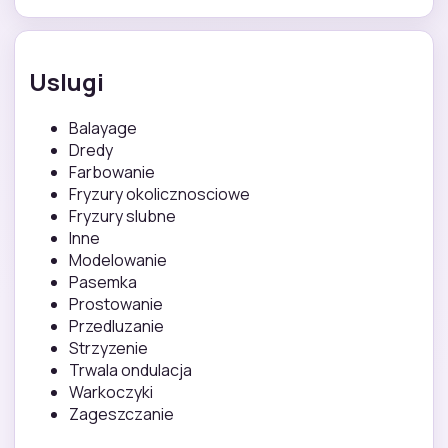
Uslugi
Balayage
Dredy
Farbowanie
Fryzury okolicznosciowe
Fryzury slubne
Inne
Modelowanie
Pasemka
Prostowanie
Przedluzanie
Strzyzenie
Trwala ondulacja
Warkoczyki
Zageszczanie