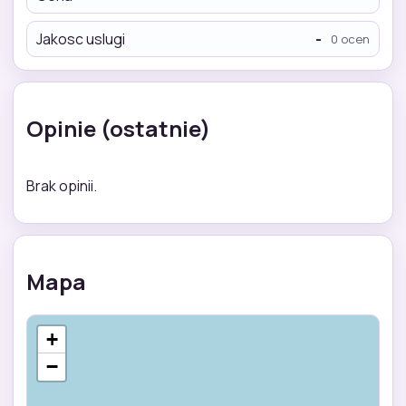
Jakosc uslugi
-
0 ocen
Opinie (ostatnie)
Brak opinii.
Mapa
+
−