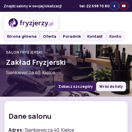
Znajdź salony w swojej lokalizacji
tel: 22 698 70 80
Strona główna
Oferta
Poradnik
Kontakt
Konto
SALON FRYZJERSKI
Zakład Fryzjerski
Sienkiewicza 40, Kielce
Zobacz szczegóły
Wróć do listy
Dane salonu
Adres:
Sienkiewicza 40, Kielce