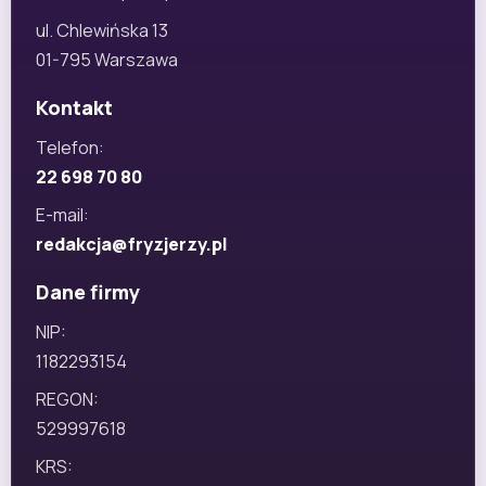
ul. Chlewińska 13
01-795 Warszawa
Kontakt
Telefon:
22 698 70 80
E-mail:
redakcja@fryzjerzy.pl
Dane firmy
NIP:
1182293154
REGON:
529997618
KRS: