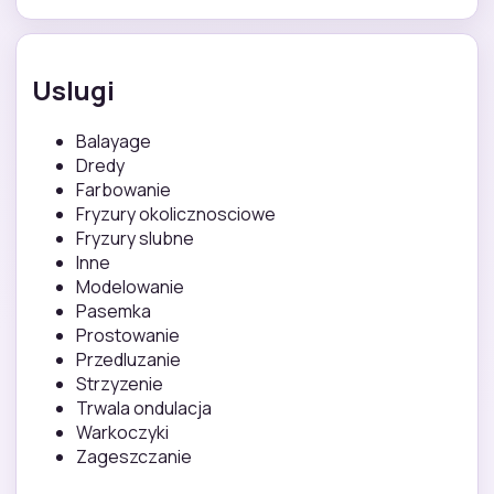
Uslugi
Balayage
Dredy
Farbowanie
Fryzury okolicznosciowe
Fryzury slubne
Inne
Modelowanie
Pasemka
Prostowanie
Przedluzanie
Strzyzenie
Trwala ondulacja
Warkoczyki
Zageszczanie