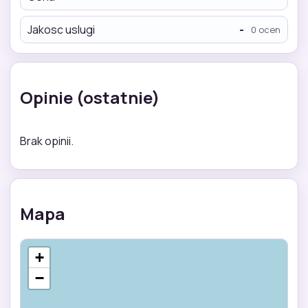
Jakosc uslugi
-
0 ocen
Opinie (ostatnie)
Brak opinii.
Mapa
+
−