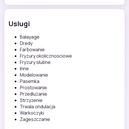
Uslugi
Balayage
Dredy
Farbowanie
Fryzury okolicznosciowe
Fryzury slubne
Inne
Modelowanie
Pasemka
Prostowanie
Przedluzanie
Strzyzenie
Trwala ondulacja
Warkoczyki
Zageszczanie