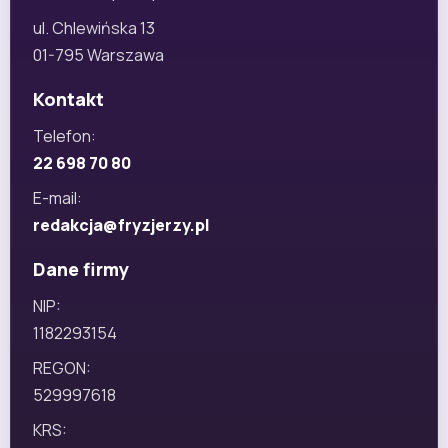
ul. Chlewińska 13
01-795 Warszawa
Kontakt
Telefon:
22 698 70 80
E-mail:
redakcja@fryzjerzy.pl
Dane firmy
NIP:
1182293154
REGON:
529997618
KRS: