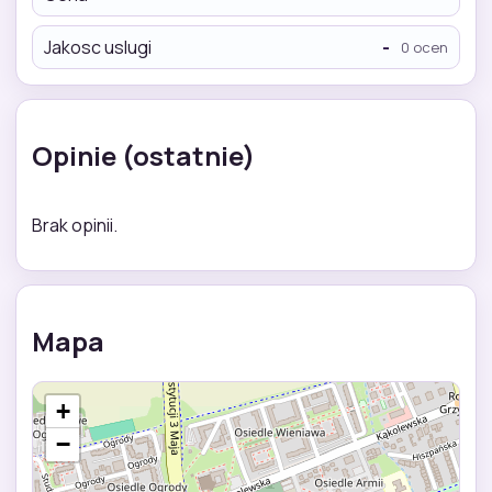
Jakosc uslugi
-
0 ocen
Opinie (ostatnie)
Brak opinii.
Mapa
+
−