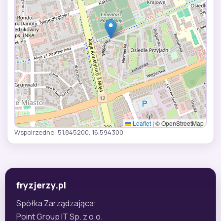
Leaflet
|
© OpenStreetMap
Wspolrzedne: 51.845200, 16.594300
fryzjerzy.pl
Spółka Zarządzająca:
Point Group IT Sp. z o.o.