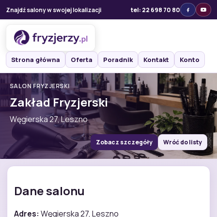
Znajdź salony w swojej lokalizacji
tel: 22 698 70 80
Strona główna
Oferta
Poradnik
Kontakt
Konto
SALON FRYZJERSKI
Zakład Fryzjerski
Węgierska 27, Leszno
Zobacz szczegóły
Wróć do listy
Dane salonu
Adres:
Węgierska 27, Leszno