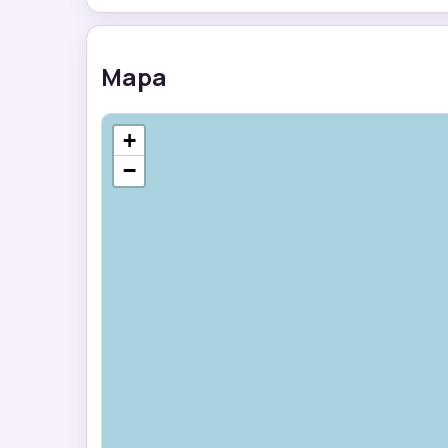
Mapa
+
−