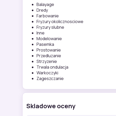
Balayage
Dredy
Farbowanie
Fryzury okolicznosciowe
Fryzury slubne
Inne
Modelowanie
Pasemka
Prostowanie
Przedluzanie
Strzyzenie
Trwala ondulacja
Warkoczyki
Zageszczanie
Skladowe oceny