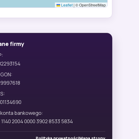
Leaflet
|
© OpenStreetMap
ane firmy
P:
82293154
EGON:
29997618
S:
01134690
 konta bankowego:
 1140 2004 0000 3902 8533 5834
Polityka prywatności
Mapa strony