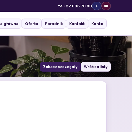
tel: 22 698 70 80
na główna
Oferta
Poradnik
Kontakt
Konto
Zobacz szczegóły
Wróć do listy