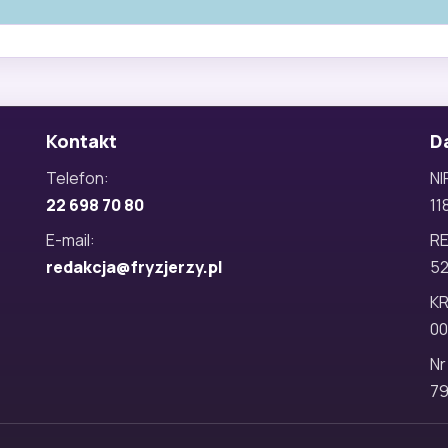
Kontakt
D
Telefon:
NI
22 698 70 80
11
E-mail:
R
redakcja@fryzjerzy.pl
5
KR
00
Nr
79