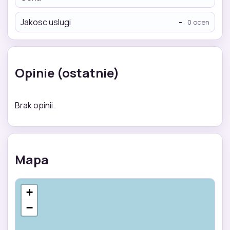
Jakosc uslugi
-
0 ocen
Opinie (ostatnie)
Brak opinii.
Mapa
+
−