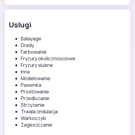
Uslugi
Balayage
Dredy
Farbowanie
Fryzury okolicznosciowe
Fryzury slubne
Inne
Modelowanie
Pasemka
Prostowanie
Przedluzanie
Strzyzenie
Trwala ondulacja
Warkoczyki
Zageszczanie