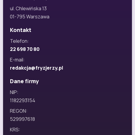
ul. Chlewińska 13
01-795 Warszawa
Kontakt
Telefon:
22 698 70 80
E-mail:
redakcja@fryzjerzy.pl
Dane firmy
NIP:
1182293154
REGON:
529997618
KRS: