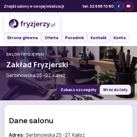
Znajdź salony w swojej lokalizacji
tel: 22 698 70 80
Strona główna
Oferta
Poradnik
Kontakt
Konto
SALON FRYZJERSKI
Zakład Fryzjerski
Serbinowska 25 -27, Kalisz
Zobacz szczegóły
Wróć do listy
Dane salonu
Adres:
Serbinowska 25 -27, Kalisz