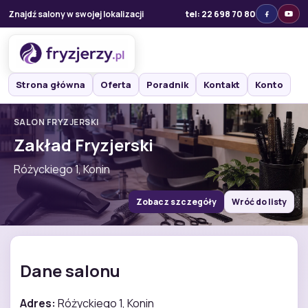
Znajdź salony w swojej lokalizacji
tel: 22 698 70 80
Strona główna
Oferta
Poradnik
Kontakt
Konto
SALON FRYZJERSKI
Zakład Fryzjerski
Różyckiego 1, Konin
Zobacz szczegóły
Wróć do listy
Dane salonu
Adres:
Różyckiego 1, Konin