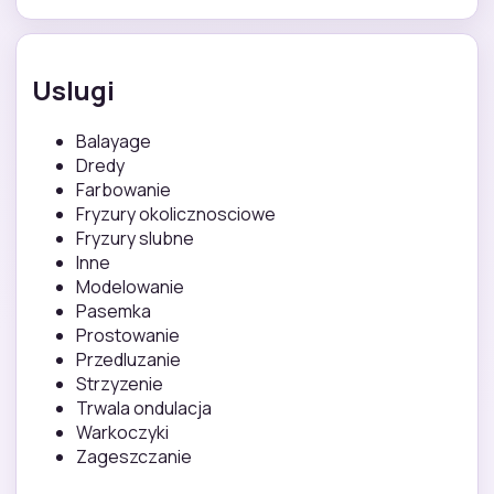
Uslugi
Balayage
Dredy
Farbowanie
Fryzury okolicznosciowe
Fryzury slubne
Inne
Modelowanie
Pasemka
Prostowanie
Przedluzanie
Strzyzenie
Trwala ondulacja
Warkoczyki
Zageszczanie