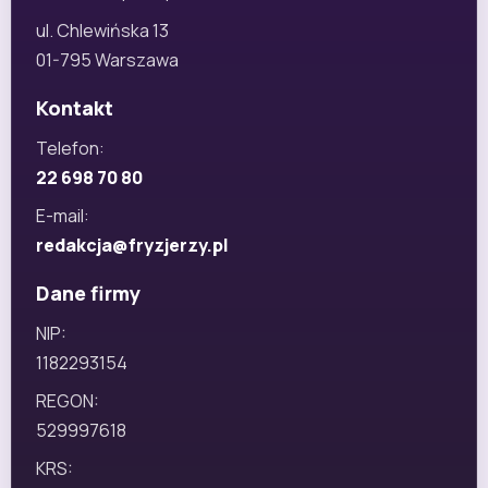
ul. Chlewińska 13
01-795 Warszawa
Kontakt
Telefon:
22 698 70 80
E-mail:
redakcja@fryzjerzy.pl
Dane firmy
NIP:
1182293154
REGON:
529997618
KRS: