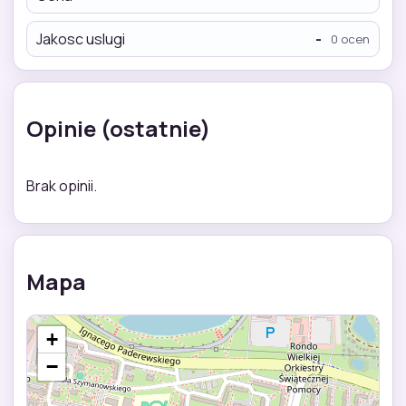
Jakosc uslugi
-
0 ocen
Opinie (ostatnie)
Brak opinii.
Mapa
+
−