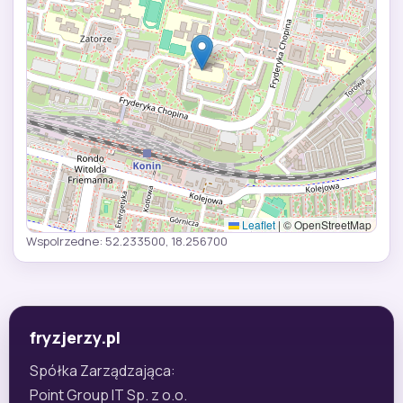
Leaflet
|
© OpenStreetMap
Wspolrzedne: 52.233500, 18.256700
fryzjerzy.pl
Spółka Zarządzająca:
Point Group IT Sp. z o.o.