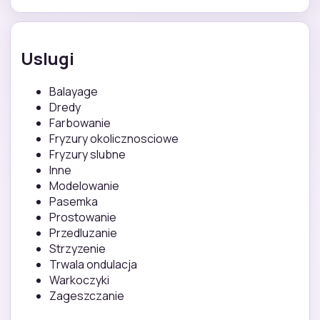
Uslugi
Balayage
Dredy
Farbowanie
Fryzury okolicznosciowe
Fryzury slubne
Inne
Modelowanie
Pasemka
Prostowanie
Przedluzanie
Strzyzenie
Trwala ondulacja
Warkoczyki
Zageszczanie