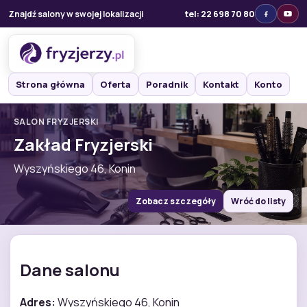
Znajdź salony w swojej lokalizacji
tel: 22 698 70 80
Strona główna
Oferta
Poradnik
Kontakt
Konto
SALON FRYZJERSKI
Zakład Fryzjerski
Wyszyńskiego 46, Konin
Zobacz szczegóły
Wróć do listy
Dane salonu
Adres:
Wyszyńskiego 46, Konin