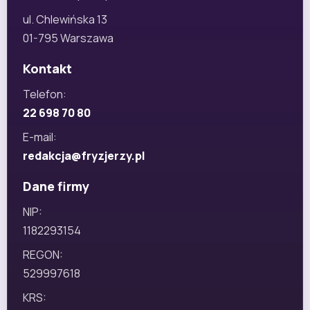
ul. Chlewińska 13
01-795 Warszawa
Kontakt
Telefon:
22 698 70 80
E-mail:
redakcja@fryzjerzy.pl
Dane firmy
NIP:
1182293154
REGON:
529997618
KRS: