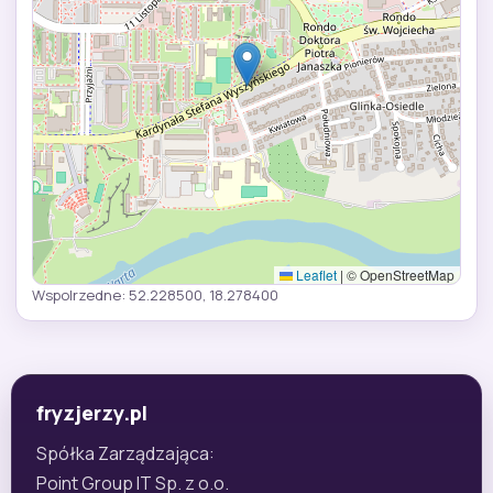
Leaflet
|
© OpenStreetMap
Wspolrzedne: 52.228500, 18.278400
fryzjerzy.pl
Spółka Zarządzająca:
Point Group IT Sp. z o.o.