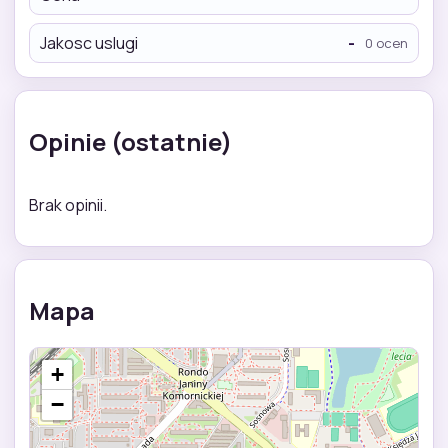
Jakosc uslugi
-
0 ocen
Opinie (ostatnie)
Brak opinii.
Mapa
+
−