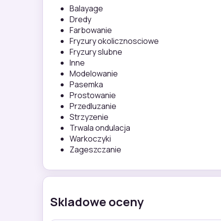
Balayage
Dredy
Farbowanie
Fryzury okolicznosciowe
Fryzury slubne
Inne
Modelowanie
Pasemka
Prostowanie
Przedluzanie
Strzyzenie
Trwala ondulacja
Warkoczyki
Zageszczanie
Skladowe oceny