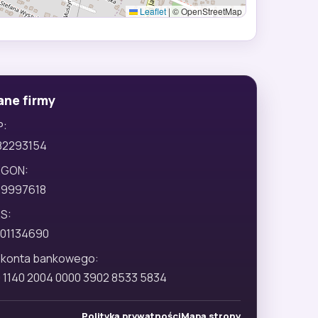
Leaflet
|
© OpenStreetMap
ane firmy
P:
82293154
EGON:
29997618
S:
01134690
 konta bankowego:
 1140 2004 0000 3902 8533 5834
Polityka prywatności
Mapa strony