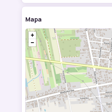
Mapa
+
−