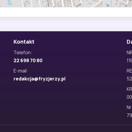
Kontakt
D
Telefon:
NI
22 698 70 80
11
E-mail:
R
redakcja@fryzjerzy.pl
5
KR
00
Nr
79