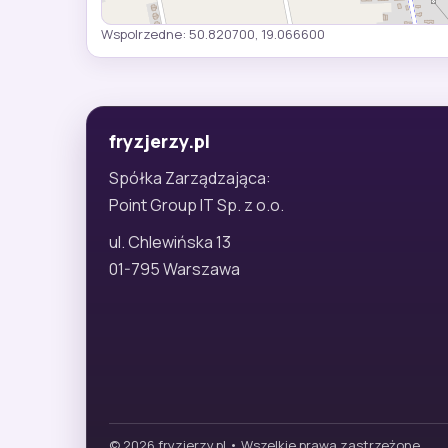
Wspolrzedne: 50.820700, 19.066600
fryzjerzy.pl
Spółka Zarządzająca:
Point Group IT Sp. z o.o.
ul. Chlewińska 13
01-795 Warszawa
© 2026 fryzjerzy.pl • Wszelkie prawa zastrzeżone.