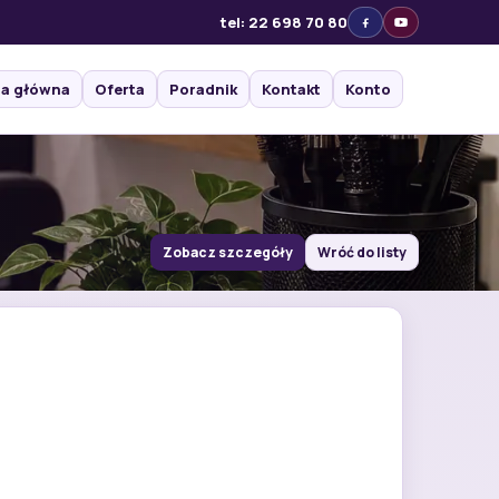
tel: 22 698 70 80
na główna
Oferta
Poradnik
Kontakt
Konto
Zobacz szczegóły
Wróć do listy