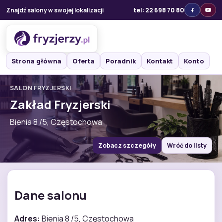
Znajdź salony w swojej lokalizacji
tel: 22 698 70 80
Strona główna
Oferta
Poradnik
Kontakt
Konto
SALON FRYZJERSKI
Zakład Fryzjerski
Bienia 8 /5, Częstochowa
Zobacz szczegóły
Wróć do listy
Dane salonu
Adres:
Bienia 8 /5, Częstochowa