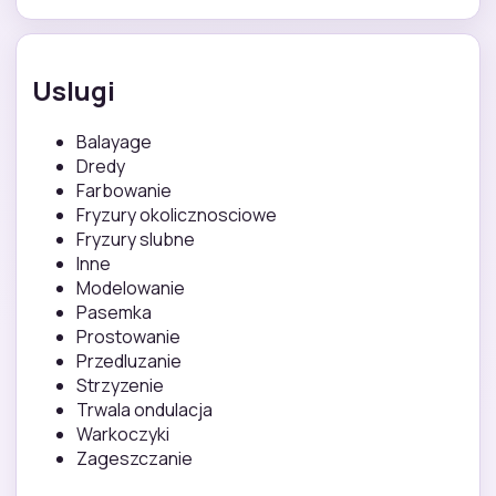
Uslugi
Balayage
Dredy
Farbowanie
Fryzury okolicznosciowe
Fryzury slubne
Inne
Modelowanie
Pasemka
Prostowanie
Przedluzanie
Strzyzenie
Trwala ondulacja
Warkoczyki
Zageszczanie