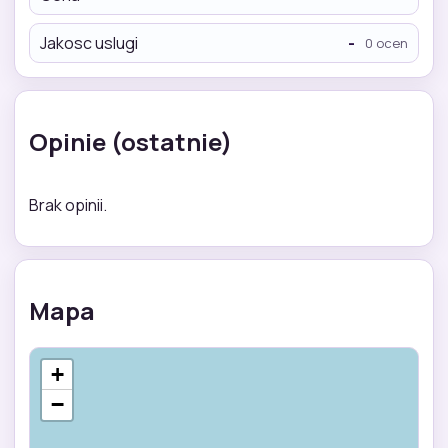
Jakosc uslugi
-
0 ocen
Opinie (ostatnie)
Brak opinii.
Mapa
+
−