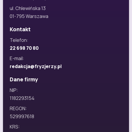
ul. Chlewińska 13
01-795 Warszawa
Kontakt
Telefon:
22 698 70 80
E-mail:
redakcja@fryzjerzy.pl
Dane firmy
NIP:
1182293154
REGON:
529997618
KRS: