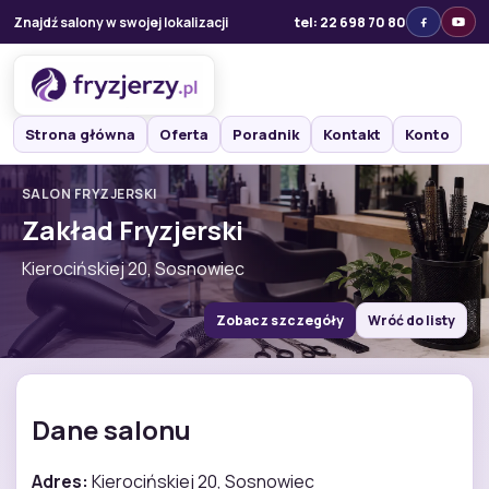
Znajdź salony w swojej lokalizacji
tel: 22 698 70 80
Strona główna
Oferta
Poradnik
Kontakt
Konto
SALON FRYZJERSKI
Zakład Fryzjerski
Kierocińskiej 20, Sosnowiec
Zobacz szczegóły
Wróć do listy
Dane salonu
Adres:
Kierocińskiej 20, Sosnowiec