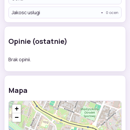
Jakosc uslugi
-
0 ocen
Opinie (ostatnie)
Brak opinii.
Mapa
+
−