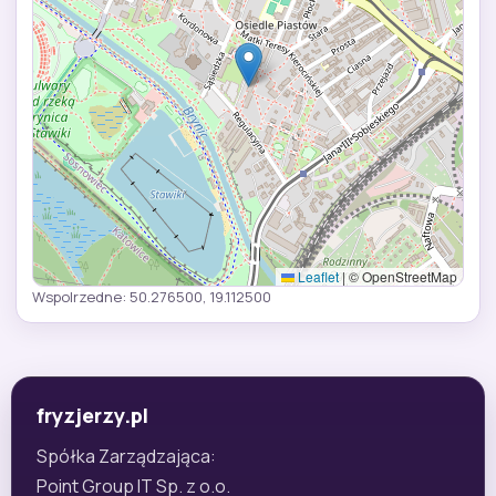
Leaflet
|
© OpenStreetMap
Wspolrzedne: 50.276500, 19.112500
fryzjerzy.pl
Spółka Zarządzająca:
Point Group IT Sp. z o.o.