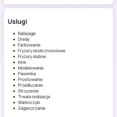
Uslugi
Balayage
Dredy
Farbowanie
Fryzury okolicznosciowe
Fryzury slubne
Inne
Modelowanie
Pasemka
Prostowanie
Przedluzanie
Strzyzenie
Trwala ondulacja
Warkoczyki
Zageszczanie