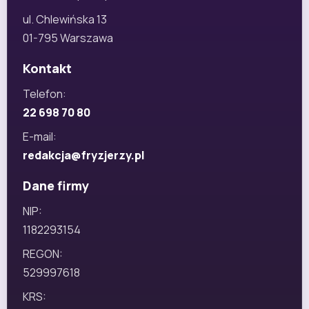
ul. Chlewińska 13
01-795 Warszawa
Kontakt
Telefon:
22 698 70 80
E-mail:
redakcja@fryzjerzy.pl
Dane firmy
NIP:
1182293154
REGON:
529997618
KRS: