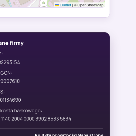
Leaflet
|
© OpenStreetMap
ane firmy
P:
82293154
EGON:
29997618
S:
01134690
 konta bankowego:
 1140 2004 0000 3902 8533 5834
Polityka prywatności
Mapa strony