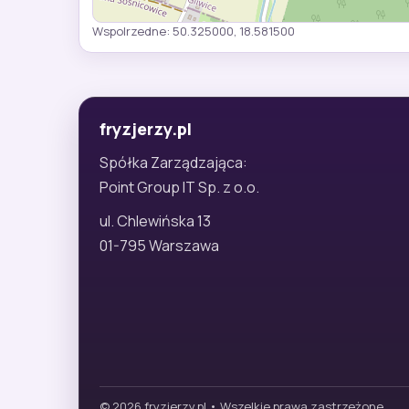
Wspolrzedne: 50.325000, 18.581500
fryzjerzy.pl
Spółka Zarządzająca:
Point Group IT Sp. z o.o.
ul. Chlewińska 13
01-795 Warszawa
© 2026 fryzjerzy.pl • Wszelkie prawa zastrzeżone.