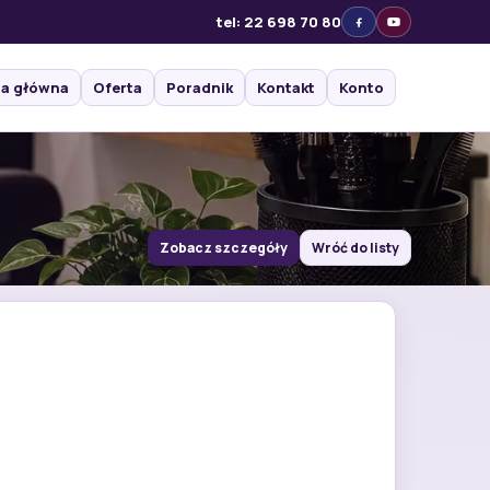
tel: 22 698 70 80
na główna
Oferta
Poradnik
Kontakt
Konto
Zobacz szczegóły
Wróć do listy