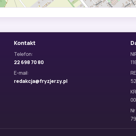
Kontakt
D
Telefon:
NI
22 698 70 80
11
E-mail:
R
redakcja@fryzjerzy.pl
5
KR
00
Nr
79