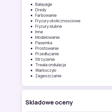
Balayage
Dredy
Farbowanie
Fryzury okolicznosciowe
Fryzury slubne
Inne
Modelowanie
Pasemka
Prostowanie
Przedluzanie
Strzyzenie
Trwala ondulacja
Warkoczyki
Zageszczanie
Skladowe oceny