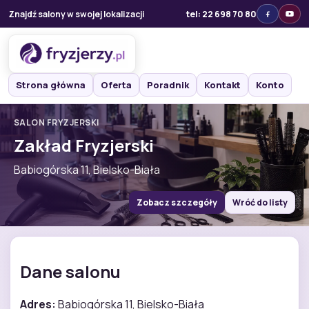
Znajdź salony w swojej lokalizacji
tel: 22 698 70 80
Strona główna
Oferta
Poradnik
Kontakt
Konto
SALON FRYZJERSKI
Zakład Fryzjerski
Babiogórska 11, Bielsko-Biała
Zobacz szczegóły
Wróć do listy
Dane salonu
Adres:
Babiogórska 11, Bielsko-Biała